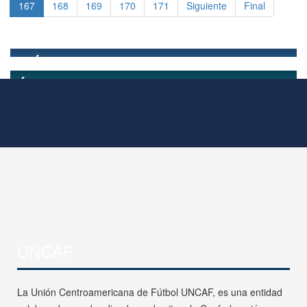
167
168
169
170
171
Siguiente
Final
UNCAF
La Unión Centroamericana de Fútbol UNCAF, es una entidad