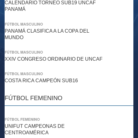
CALENDARIO TORNEO SUB19 UNCAF
PANAMÁ
FÚTBOL MASCULINO
PANAMÁ CLASIFICA A LA COPA DEL
MUNDO
FÚTBOL MASCULINO
XXIV CONGRESO ORDINARIO DE UNCAF
FÚTBOL MASCULINO
COSTA RICA CAMPEÓN SUB16
FÚTBOL FEMENINO
FÚTBOL FEMENINO
UNIFUT CAMPEONAS DE
CENTROAMÉRICA