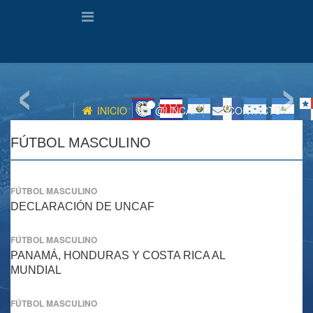
‹
›
a
Declaración de UNCAF
INICIO
@UNCAF
CONTACTO
FÚTBOL MASCULINO
FÚTBOL MASCULINO
DECLARACIÓN DE UNCAF
FÚTBOL MASCULINO
PANAMÁ, HONDURAS Y COSTA RICA AL
MUNDIAL
FÚTBOL MASCULINO