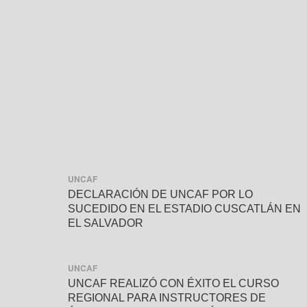
UNCAF
DECLARACIÓN DE UNCAF POR LO
SUCEDIDO EN EL ESTADIO CUSCATLÁN EN
EL SALVADOR
UNCAF
UNCAF REALIZÓ CON ÉXITO EL CURSO
REGIONAL PARA INSTRUCTORES DE