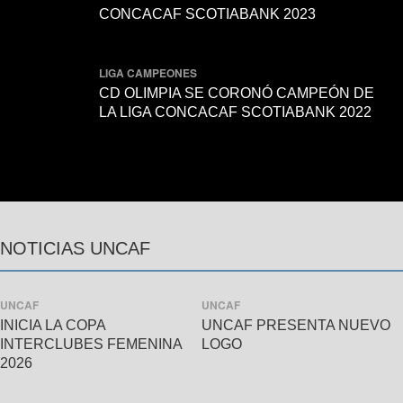
CONCACAF SCOTIABANK 2023
LIGA CAMPEONES
CD OLIMPIA SE CORONÓ CAMPEÓN DE
LA LIGA CONCACAF SCOTIABANK 2022
NOTICIAS UNCAF
UNCAF
UNCAF
INICIA LA COPA
UNCAF PRESENTA NUEVO
INTERCLUBES FEMENINA
LOGO
2026