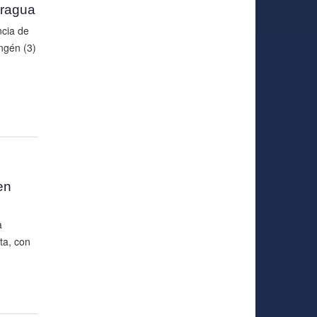
aragua
ncia de
ngén (3)
en
a
ta, con