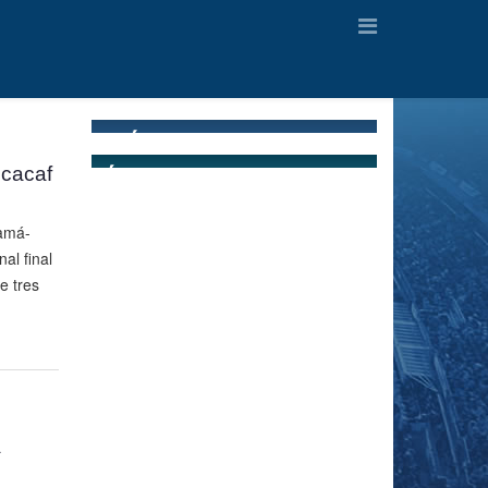
ncacaf
amá-
al final
e tres
a