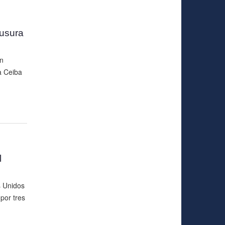
ausura
in
a Ceiba
l
s Unidos
por tres