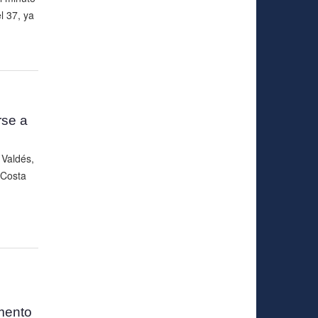
l 37, ya
rse a
 Valdés,
 Costa
mento