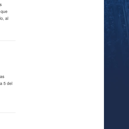
s
 que
o, al
ras
a 5 del