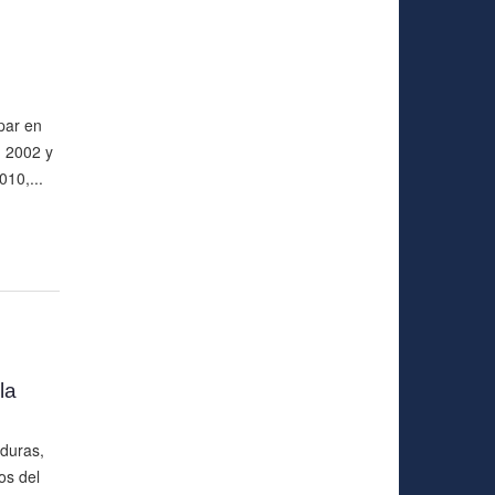
par en
n 2002 y
010,...
la
duras,
os del