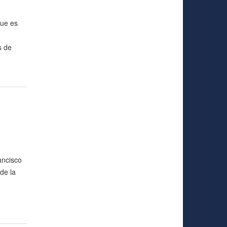
que es
s de
ancisco
de la