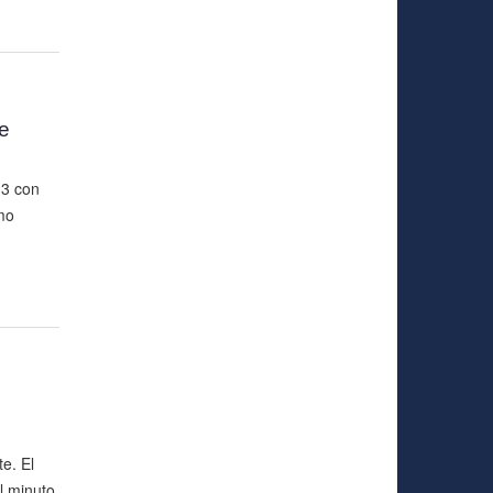
e
13 con
mo
e. El
l minuto