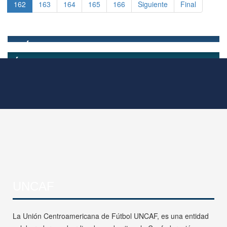
162
163
164
165
166
Siguiente
Final
UNCAF
La Unión Centroamericana de Fútbol UNCAF, es una entidad