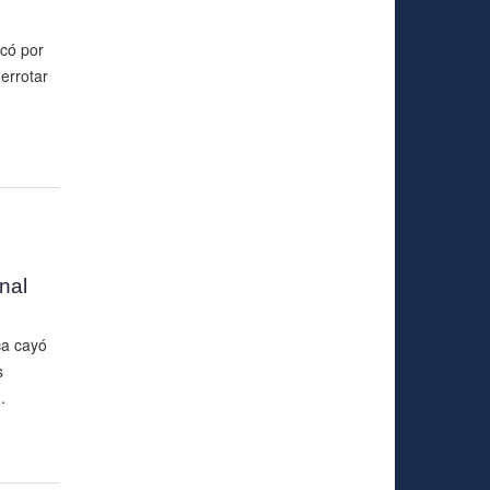
icó por
errotar
nal
ca cayó
s
.