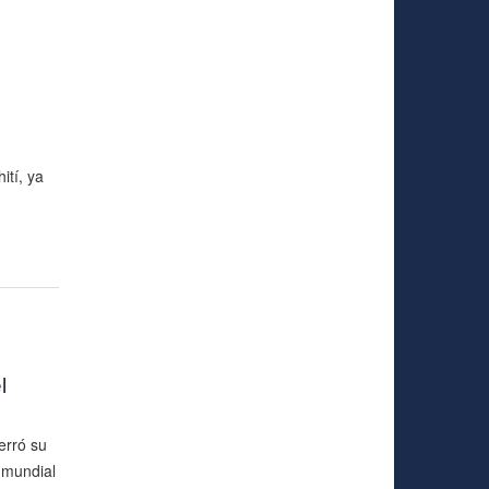
ití, ya
l
erró su
-mundial