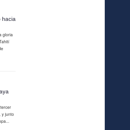
 hacia
 gloria
ahití
de
aya
tercer
y junto
opa...