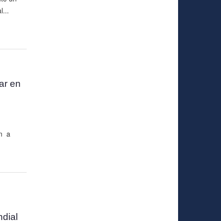
...
ar en
n a
ndial