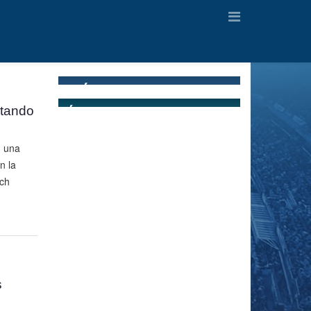
otando
n una
n la
ch
s