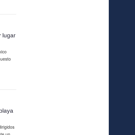
 lugar
xico
puesto
playa
irigidos
te un