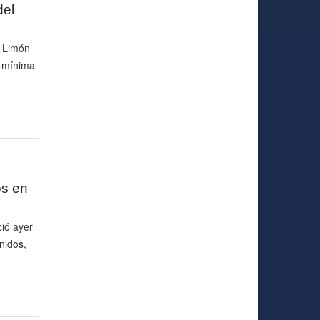
del
: Limón
a mínima
os en
ció ayer
nidos,