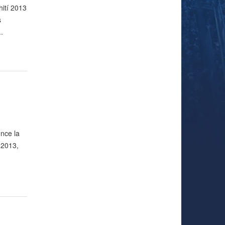
ití 2013
s
.
nce la
 2013,