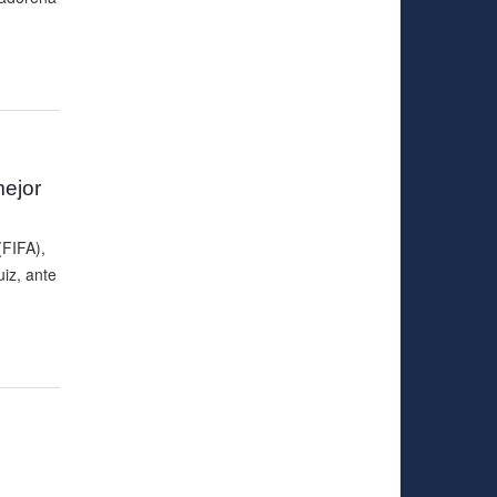
mejor
(FIFA),
iz, ante