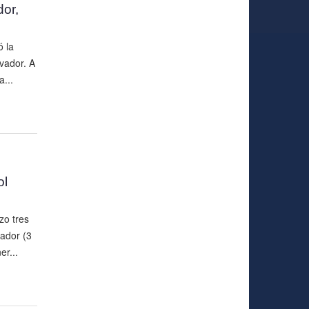
or,
ó la
vador. A
...
ol
zo tres
vador (3
er...