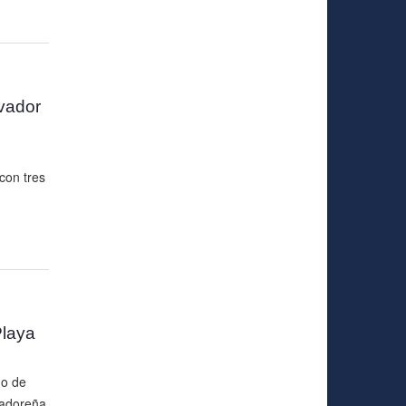
vador
con tres
Playa
ño de
vadoreña