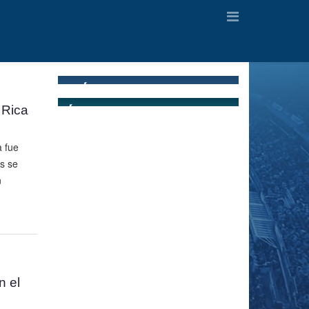
 Rica
a fue
s se
n
n el