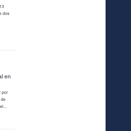
13
e dos
al en
2 por
 de
l...