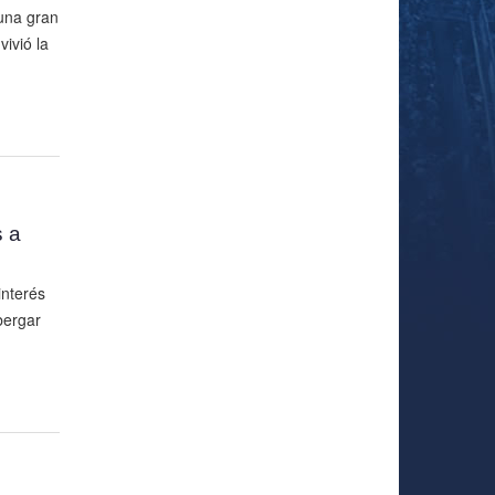
una gran
ivió la
s a
interés
bergar