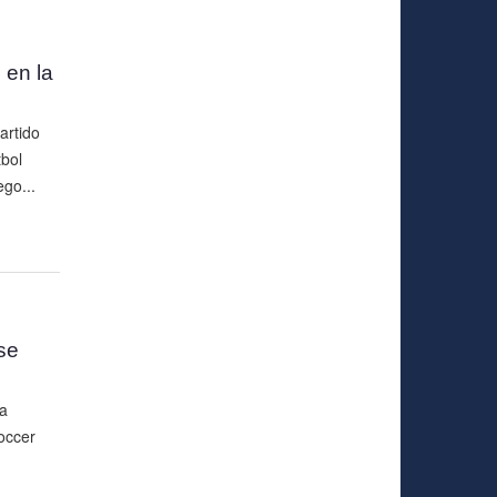
 en la
artido
tbol
ego...
se
a
occer