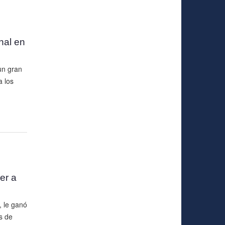
nal en
un gran
a los
er a
, le ganó
s de