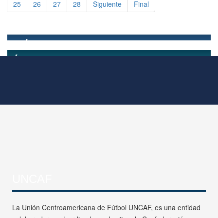
25
26
27
28
Siguiente
Final
UNCAF
La Unión Centroamericana de Fútbol UNCAF, es una entidad