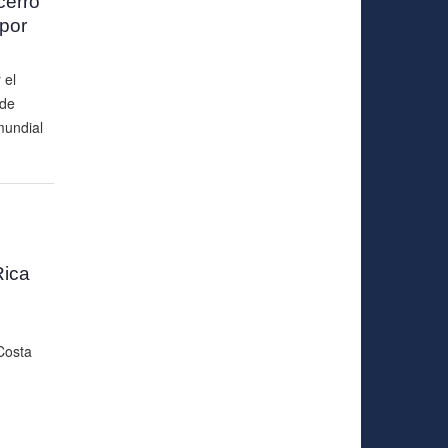
cerró
por
 el
 de
mundial
ica
Costa