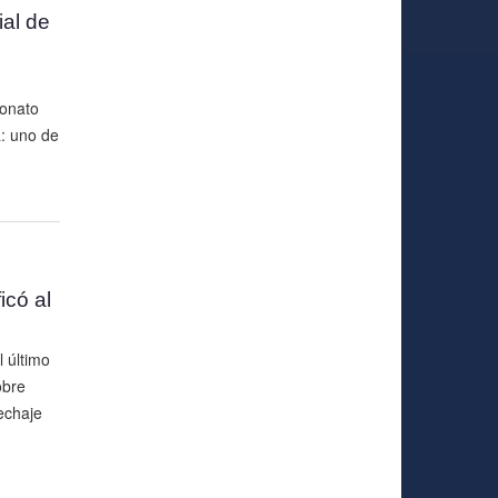
ial de
eonato
: uno de
icó al
 último
obre
echaje