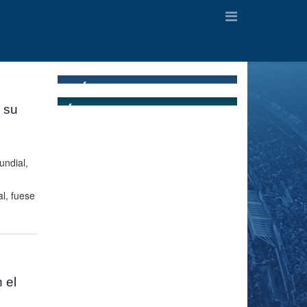
 su
undial,
l, fuese
 el