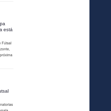
opa
a está
 Fútsal
izonte,
 próxima
tsal
inatorias
emala