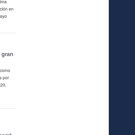
tima
ción en
mayo
a gran
 como
s por
020,