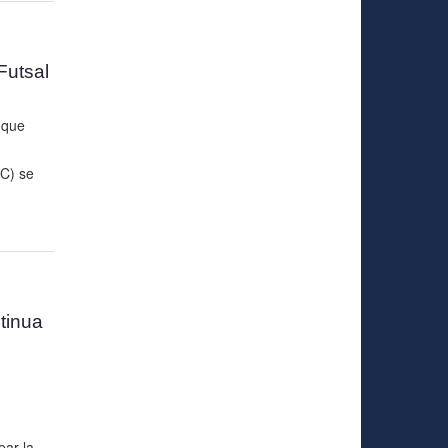
Futsal
 que
C) se
tinua
ear la