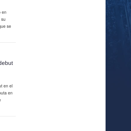
ó en
 su
que se
debut
t en el
puta en
e