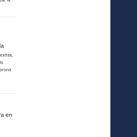
la
extras,
io
coronó
ra en