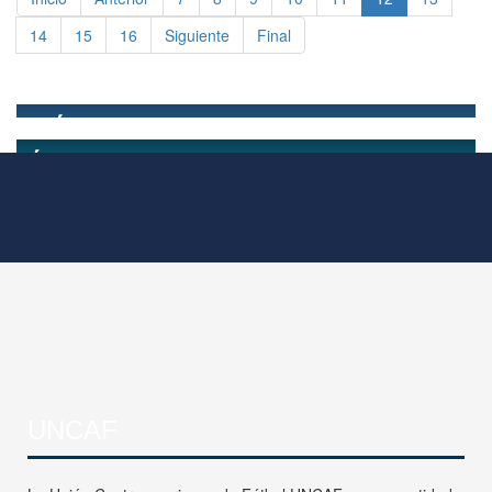
14
15
16
Siguiente
Final
UNCAF