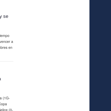
y se
tiempo
vencer a
mbres en
a
ca (1G-
 Copa
elice (0-