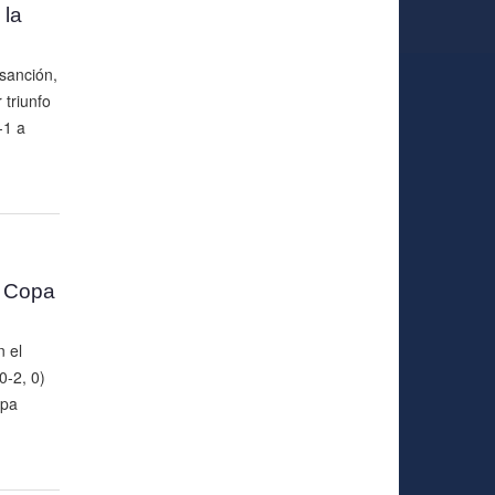
 la
 sanción,
 triunfo
-1 a
n Copa
 el
0-2, 0)
opa