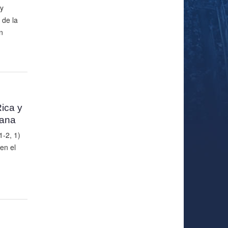
y
 de la
n
ica y
cana
1-2, 1)
en el