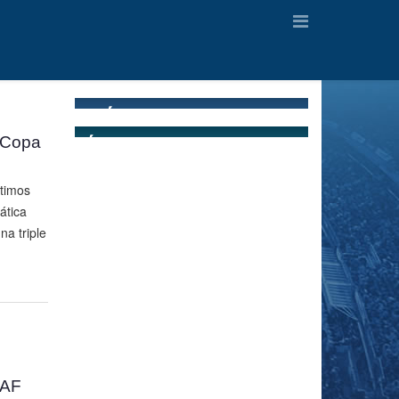
a Copa
ltimos
ática
na triple
CAF