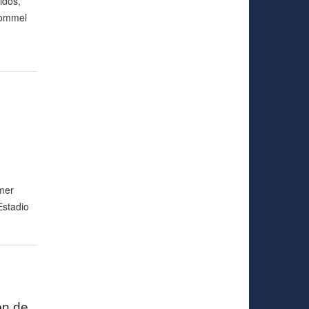
idos,
Rommel
imer
Estadio
ón de