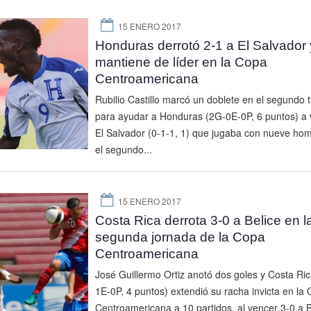
15 ENERO 2017
Honduras derrotó 2-1 a El Salvador 
mantiene de líder en la Copa
Centroamericana
Rubilio Castillo marcó un doblete en el segundo 
para ayudar a Honduras (2G-0E-0P, 6 puntos) a 
El Salvador (0-1-1, 1) que jugaba con nueve ho
el segundo...
15 ENERO 2017
Costa Rica derrota 3-0 a Belice en l
segunda jornada de la Copa
Centroamericana
José Guillermo Ortiz anotó dos goles y Costa Ri
1E-0P, 4 puntos) extendió su racha invicta en la
Centroamericana a 10 partidos, al vencer 3-0 a B