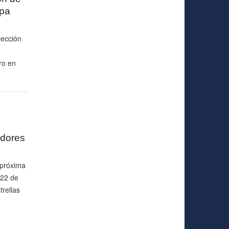
opa
lección
ro en
adores
 próxima
 22 de
rellas