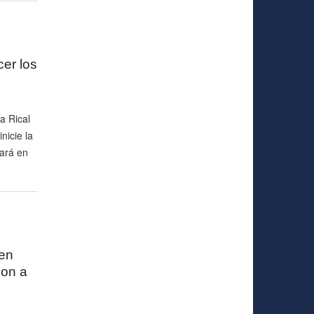
er los
a Rical
nicie la
ará en
 en
ion a