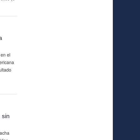
a
 en el
ericana
ultado
 sin
racha