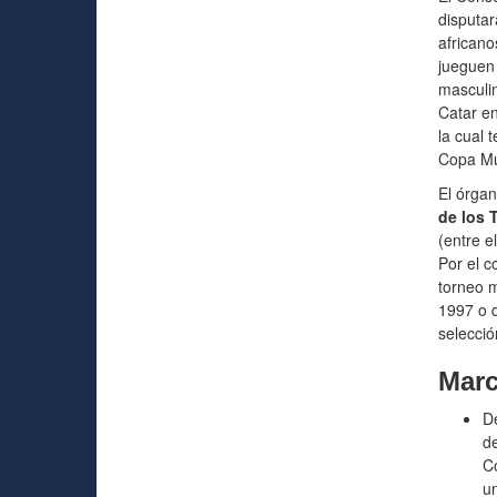
disputar
africano
jueguen 
masculin
Catar en
la cual 
Copa Mu
El órgan
de los 
(entre e
Por el c
torneo m
1997 o 
selecció
Marc
De
de
Co
u