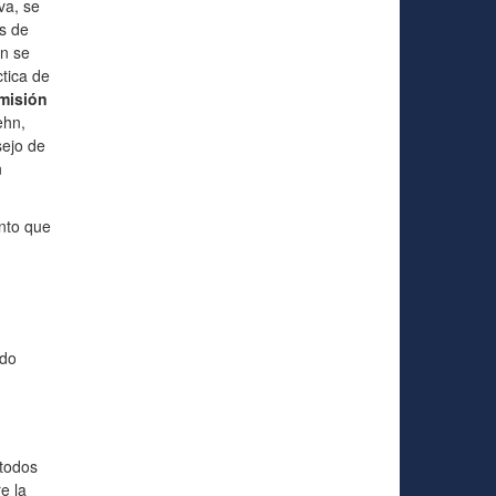
va, se
os de
én se
tica de
omisión
ehn,
sejo de
n
nto que
ndo
 todos
e la