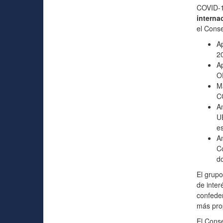
COVID-1
interna
el Cons
Ap
2
Ap
O
Ma
CO
Am
UE
es
Am
Co
d
El grupo
de inter
confeder
más prop
El Cons