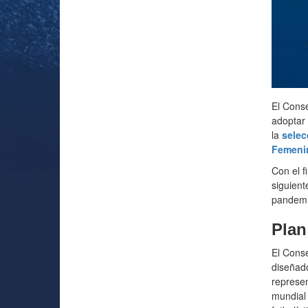
El Conse
adoptar 
la
selec
Femenin
Con el f
siguient
pandemi
Plan
El Cons
diseñado
represen
mundial 