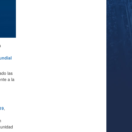
a
undial
ado las
nte a la
19
,
n
munidad