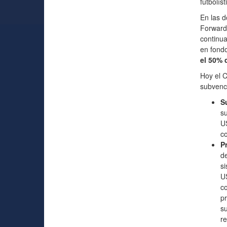
futbolíst
En las d
Forward 
continua
en fondo
el 50% 
Hoy el C
subvenci
S
su
US
co
P
de
si
U
co
pr
su
re