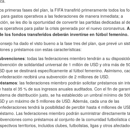
ica.
os primeras fases del plan, la FIFA transfirió primeramente todos los f
para gastos operativos a las federaciones de manera inmediata; a
ción, se les dio la oportunidad de convertir las partidas dedicadas al de
s operativos para paliar la crisis generada por el nuevo coronavirus.
A
de los fondos transferidos deberán invertirse en fútbol femenino.
onsejo ha dado el visto bueno a la fase tres del plan, que prevé un si
ones y préstamos con estas características:
ubvenciones
: todas las federaciones miembro tendrán a su disposici
bvención de solidaridad universal de 1 millón de USD y otra más de 5
D que se destinará específicamente al fútbol femenino. Asimismo, ca
nfederación recibirá una subvención de 2 millones de USD.
réstamos
: las federaciones miembro podrán solicitar préstamos sin in
 hasta el 35 % de sus ingresos anuales auditados. Con el fin de garant
stema de distribución justo, se ha establecido un umbral mínimo de 50
SD y un máximo de 5 millones de USD. Además, cada una de las
nfederaciones tendrá la posibilidad de percibir hasta 4 millones de US
éstamo. Las federaciones miembro podrán suministrar directamente t
bvenciones como préstamos al conjunto de la comunidad futbolística 
spectivos territorios, incluidos clubes, futbolistas, ligas y otros afectado