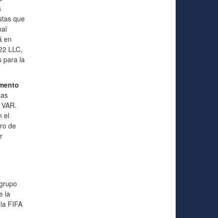
s
istas que
nal
á en
22 LLC,
s para la
mento
has
a VAR.
 el
ero de
r
 grupo
e la
la FIFA