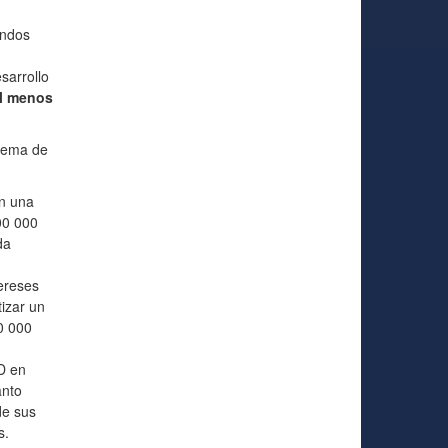
ondos
sarrollo
l menos
stema de
ón una
00 000
da
tereses
izar un
0 000
D en
anto
de sus
s.