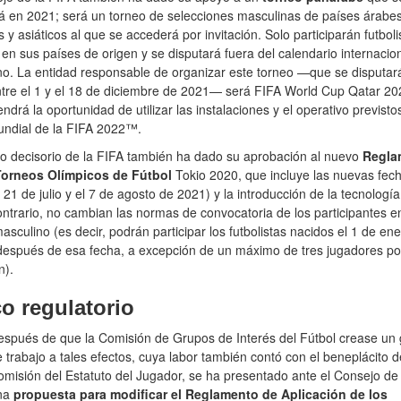
á en 2021; será un torneo de selecciones masculinas de países árabe
s y asiáticos al que se accederá por invitación. Solo participarán futbol
en sus países de origen y se disputará fuera del calendario internacio
o. La entidad responsable de organizar este torneo —que se disputar
tre el 1 y el 18 de diciembre de 2021— será FIFA World Cup Qatar 20
tendrá la oportunidad de utilizar las instalaciones y el operativo previsto
ndial de la FIFA 2022™.
o decisorio de la FIFA también ha dado su aprobación al nuevo
Regla
Torneos Olímpicos de Fútbol
Tokio 2020, que incluye las nuevas fec
l 21 de julio y el 7 de agosto de 2021) y la introducción de la tecnologí
ontrario, no cambian las normas de convocatoria de los participantes en
asculino (es decir, podrán participar los futbolistas nacidos el 1 de en
después de esa fecha, a excepción de un máximo de tres jugadores po
n).
o regulatorio
spués de que la Comisión de Grupos de Interés del Fútbol crease un
 trabajo a tales efectos, cuya labor también contó con el beneplácito d
misión del Estatuto del Jugador, se ha presentado ante el Consejo de 
na
propuesta para modificar el Reglamento de Aplicación de los