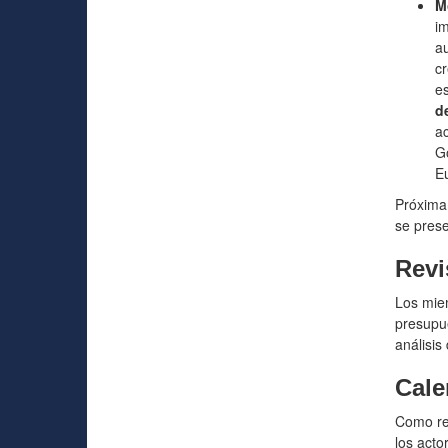
M
im
au
cr
e
d
ac
Go
E
Próximam
se prese
Revi
Los mie
presupue
análisis
Cale
Como res
los acto