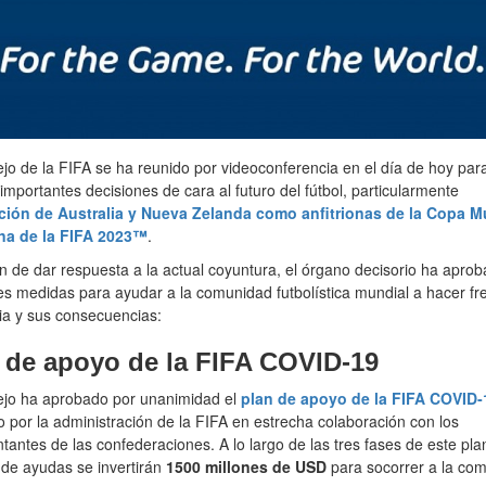
jo de la FIFA se ha reunido por videoconferencia en el día de hoy par
importantes decisiones de cara al futuro del fútbol, particularmente
ción de Australia y Nueva Zelanda como anfitrionas de la Copa M
a de la FIFA 2023™
.
in de dar respuesta a la actual coyuntura, el órgano decisorio ha aprob
es medidas para ayudar a la comunidad futbolística mundial a hacer fre
a y sus consecuencias:
 de apoyo de la FIFA COVID-19
ejo ha aprobado por unanimidad el
plan de apoyo de la FIFA COVID‑
 por la administración de la FIFA en estrecha colaboración con los
tantes de las confederaciones. A lo largo de las tres fases de este pla
de ayudas se invertirán
1500 millones de USD
para socorrer a la co