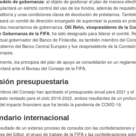
odelo de gobernanza
: al objeto de gestionar el plan de manera efecti
plantará un estricto control del uso de los fondos, además de requisit
ditoría y unas condiciones claras de devolución de préstamos. Tambi
eará un comité de dirección encargado de supervisar la puesta en prác
stos mecanismos de gobernanza.
Olli Rehn, vicepresidente de la C
e Gobernanza de la FIFA
, ha sido designado para liderar el comité. R
tual gobernador del Banco de Finlandia, es también miembro del Con
bierno del Banco Central Europeo y fue vicepresidente de la Comisió
uropea.
ente, los principios del plan de apoyo se consolidarán en un reglame
ntará ante el Bureau del Consejo de la FIFA.
sión presupuestaria
mbros del Consejo han aprobado el presupuesto anual para 2021 y el
sto revisado para el ciclo 2019-2022, ambos resultantes de un profu
 del impacto financiero que ha tenido la pandemia de COVID-19.
ndario internacional
ultado de un extenso proceso de consulta con las confederaciones y
res del fútbol, el grupo de trabajo de la FIFA y las confederaciones sobr