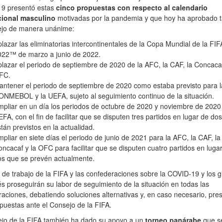
9 presentó estas
cinco propuestas con respecto al calendario
cional masculino
motivadas por la pandemia y que hoy ha aprobado 
ejo de manera unánime:
lazar las eliminatorias intercontinentales de la Copa Mundial de la FIF
022™ de marzo a junio de 2022.
lazar el periodo de septiembre de 2020 de la AFC, la CAF, la Concacaf
FC.
ntener el periodo de septiembre de 2020 como estaba previsto para l
NMEBOL y la UEFA, sujeto al seguimiento continuo de la situación.
pliar en un día los periodos de octubre de 2020 y noviembre de 2020 
FA, con el fin de facilitar que se disputen tres partidos en lugar de do
tán previstos en la actualidad.
pliar en siete días el periodo de junio de 2021 para la AFC, la CAF, la
ncacaf y la OFC para facilitar que se disputen cuatro partidos en lugar
os que se prevén actualmente.
 de trabajo de la FIFA y las confederaciones sobre la COVID-19 y los 
és proseguirán su labor de seguimiento de la situación en todas las
aciones, debatiendo soluciones alternativas y, en caso necesario, pr
uestas ante el Consejo de la FIFA.
ejo de la FIFA también ha dado su apoyo a un
torneo panárabe
que s