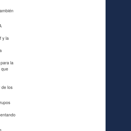
también
A
 y la
a
para la
s que
 de los
grupos
esentando
e