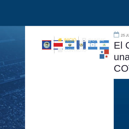
25 J
INICIO
@UNCAF
El 
CONTACTO
una
CO