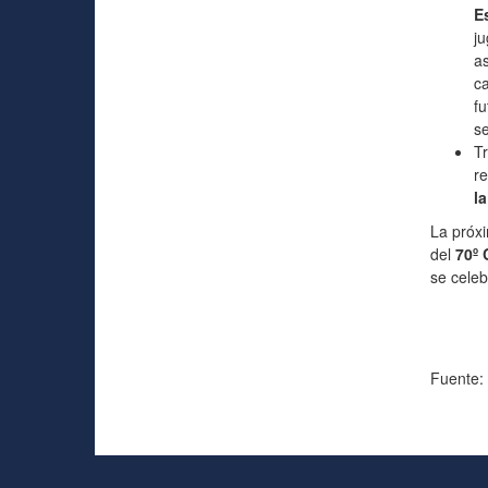
E
ju
as
ca
fu
se
T
re
la
La próxi
del
70º 
se celeb
Fuente: 