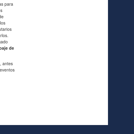
tas para
os
de
los
tarios
rlos.
gado
paje de
, antes
 eventos