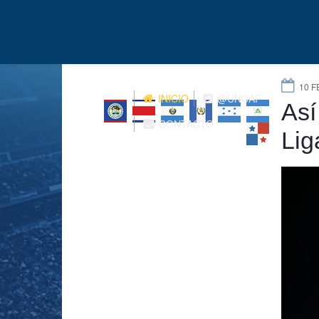
10 F
INICIO
@UNCAF
Así
CONTACTO
Lig