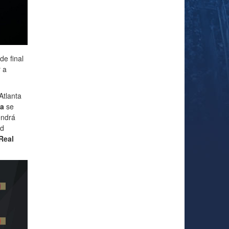
de final
 a
Atlanta
sa
se
ndrá
nd
 Real