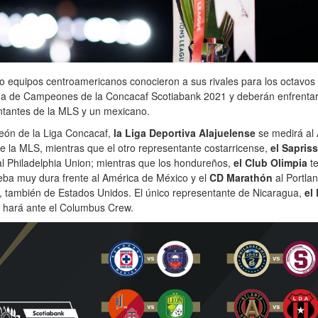
o equipos centroamericanos conocieron a sus rivales para los octavos 
iga de Campeones de la Concacaf Scotiabank 2021 y deberán enfrentar
ntantes de la MLS y un mexicano.
eón de la Liga Concacaf,
la Liga Deportiva Alajuelense
se medirá al 
e la MLS, mientras que el otro representante costarricense,
el Sapris
l Philadelphia Union; mientras que los hondureños,
el Club Olimpia
te
eba muy dura frente al América de México y el
CD Marathón
al Portla
, también de Estados Unidos. El único representante de Nicaragua,
el
 hará ante el Columbus Crew.