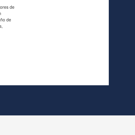
iores de
n
eño de
s,