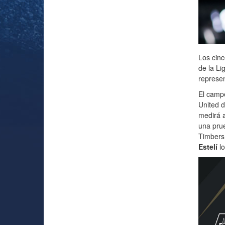
Los cinc
de la L
represe
El camp
United d
medirá a
una pru
Timbers
Estelí
lo