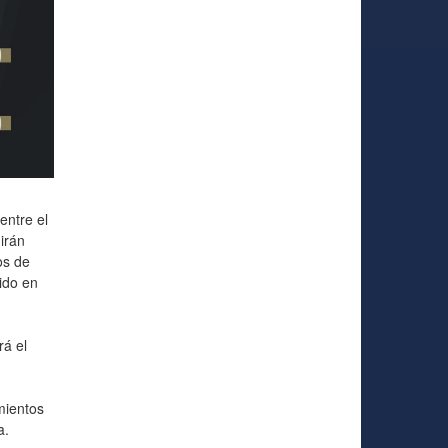
entre el
uirán
os de
ido en
rá el
mientos
a.