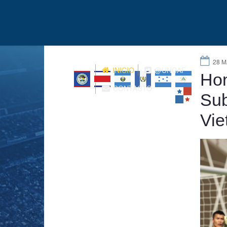
28 M
INICIO
@UNCAF
Hon
CONTACTO
Sub
Vie