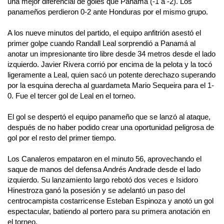
una mejor diferencial de goles que Panamá (-1 a -2). Los
panameños perdieron 0-2 ante Honduras por el mismo grupo.
A los nueve minutos del partido, el equipo anfitrión asestó el
primer golpe cuando Randall Leal sorprendió a Panamá al
anotar un impresionante tiro libre desde 34 metros desde el lado
izquierdo. Javier Rivera corrió por encima de la pelota y la tocó
ligeramente a Leal, quien sacó un potente derechazo superando
por la esquina derecha al guardameta Mario Sequeira para el 1-
0. Fue el tercer gol de Leal en el torneo.
El gol se despertó el equipo panameño que se lanzó al ataque,
después de no haber podido crear una oportunidad peligrosa de
gol por el resto del primer tiempo.
Los Canaleros empataron en el minuto 56, aprovechando el
saque de manos del defensa Andrés Andrade desde el lado
izquierdo. Su lanzamiento largo rebotó dos veces e Isidoro
Hinestroza ganó la posesión y se adelantó un paso del
centrocampista costarricense Esteban Espinoza y anotó un gol
espectacular, batiendo al portero para su primera anotación en
el torneo.