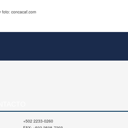
 foto: concacaf.com
NTACTO
+502 2233-0260
FAX:
+502 2508-7203