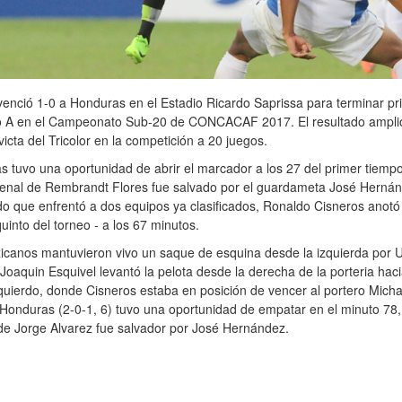
enció 1-0 a Honduras en el Estadio Ricardo Saprissa para terminar pr
o A en el Campeonato Sub-20 de CONCACAF 2017. El resultado amplió
victa del Tricolor en la competición a 20 juegos.
 tuvo una oportunidad de abrir el marcador a los 27 del primer tiempo
 penal de Rembrandt Flores fue salvado por el guardameta José Herná
do que enfrentó a dos equipos ya clasificados, Ronaldo Cisneros anotó 
 quinto del torneo - a los 67 minutos.
canos mantuvieron vivo un saque de esquina desde la izquierda por U
Joaquin Esquivel levantó la pelota desde la derecha de la porteria haci
quierdo, donde Cisneros estaba en posición de vencer al portero Micha
 Honduras (2-0-1, 6) tuvo una oportunidad de empatar en el minuto 78, 
de Jorge Alvarez fue salvador por José Hernández.