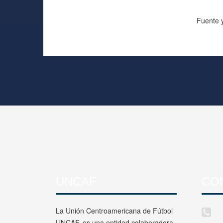
Fuente y
UNCAF
CO
La Unión Centroamericana de Fútbol
UNCAF, es una entidad colaboradora,