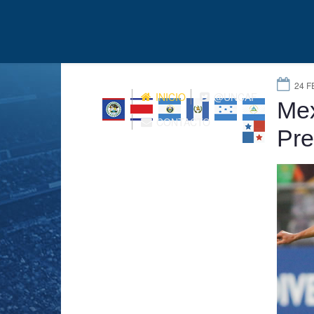
24 F
INICIO
@UNCAF
Mex
CONTACTO
Pr