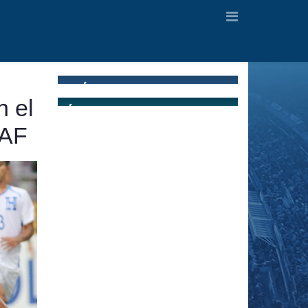
n el
CAF