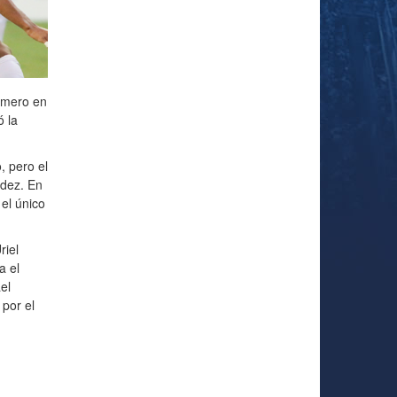
imero en
 la
, pero el
ndez. En
el único
riel
a el
el
por el