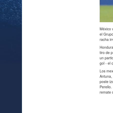
México v
el Grup
racha in
Honduras
tiro de
un parti
gol - el
Los mexi
Antuna, 
poste iz
Perello.
remate 