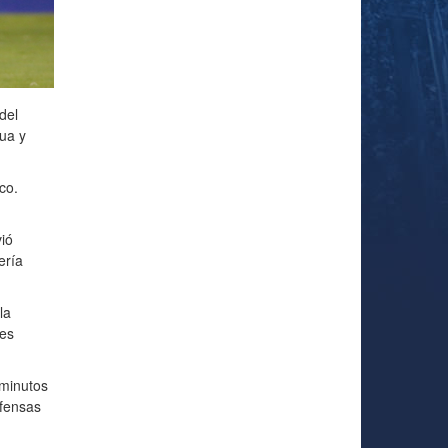
del
ua y
co.
ió
ería
la
res
 minutos
efensas