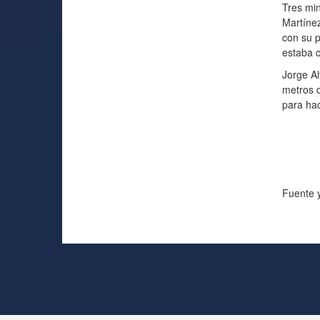
Tres min
Martínez
con su p
estaba c
Jorge Al
metros d
para ha
Fuente y