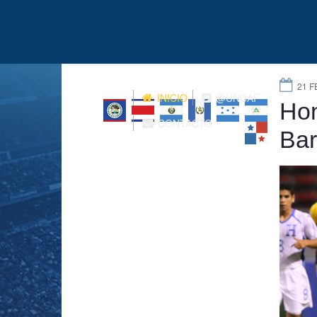
21 F
INICIO
@UNCAF
Hon
CONTACTO
Bar