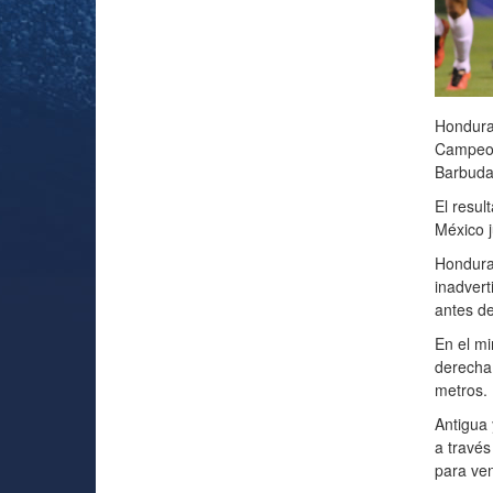
Honduras
Campeon
Barbuda 
El resul
México j
Honduras
inadvert
antes de
En el mi
derecha 
metros.
Antigua 
a través
para ven