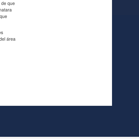
s de que
matara
 que
es
del área