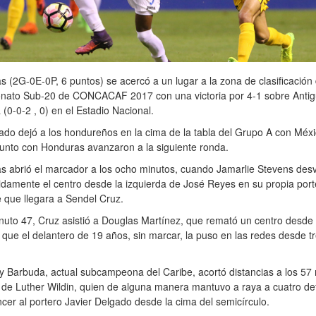
 (2G-0E-0P, 6 puntos) se acercó a un lugar a la zona de clasificación 
ato Sub-20 de CONCACAF 2017 con una victoria por 4-1 sobre Antig
(0-0-2 , 0) en el Estadio Nacional.
tado dejó a los hondureños en la cima de la tabla del Grupo A con Méxi
unto con Honduras avanzaron a la siguiente ronda.
 abrió el marcador a los ocho minutos, cuando Jamarlie Stevens desv
idamente el centro desde la izquierda de José Reyes en su propia port
 que llegara a Sendel Cruz.
nuto 47, Cruz asistió a Douglas Martínez, que remató un centro desde 
que el delantero de 19 años, sin marcar, la puso en las redes desde t
y Barbuda, actual subcampeona del Caribe, acortó distancias a los 57
 de Luther Wildin, quien de alguna manera mantuvo a raya a cuatro d
cer al portero Javier Delgado desde la cima del semicírculo.