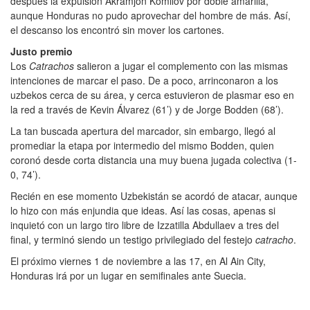
después la expulsión Akramjon Komilov por doble amarilla,
aunque Honduras no pudo aprovechar del hombre de más. Así,
el descanso los encontró sin mover los cartones.
Justo premio
Los
Catrachos
salieron a jugar el complemento con las mismas
intenciones de marcar el paso. De a poco, arrinconaron a los
uzbekos cerca de su área, y cerca estuvieron de plasmar eso en
la red a través de Kevin Álvarez (61’) y de Jorge Bodden (68’).
La tan buscada apertura del marcador, sin embargo, llegó al
promediar la etapa por intermedio del mismo Bodden, quien
coronó desde corta distancia una muy buena jugada colectiva (1-
0, 74’).
Recién en ese momento Uzbekistán se acordó de atacar, aunque
lo hizo con más enjundia que ideas. Así las cosas, apenas si
inquietó con un largo tiro libre de Izzatilla Abdullaev a tres del
final, y terminó siendo un testigo privilegiado del festejo
catracho
.
El próximo viernes 1 de noviembre a las 17, en Al Ain City,
Honduras irá por un lugar en semifinales ante Suecia.