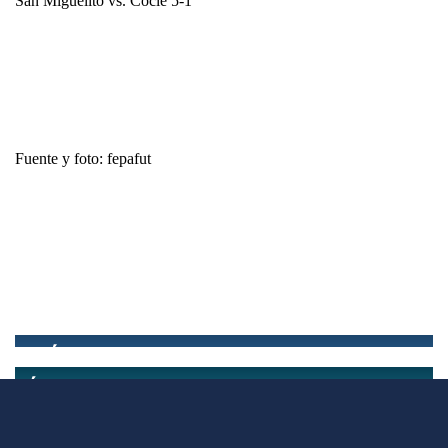
San Miguelito vs. Coclé 5-1
Fuente y foto: fepafut