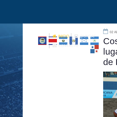
02 A
INICIO
@UNCAF
Cos
CONTACTO
lug
de 