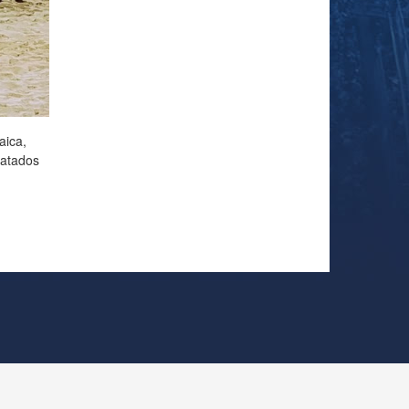
aica,
patados