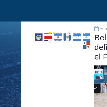
21 F
INICIO
@UNCAF
Bel
CONTACTO
def
el 