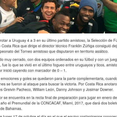
rotar a Uruguay 4 a 3 en su último partido amistoso, la Selección de F
 Costa Rica que dirige el director técnico Franklin Zúñiga consiguió dej
onato del Torneo amistoso que disputaron en territorio asiático.
do muy cerrado, con dos equipos ordenados en su fútbol y con un jue
, fue lo que se vivió en el último fogueo entre uruguayos y ticos, amist
lor inició cayendo con marcador de 0 – 1.
s emociones y goles se quedaron para la parte complementaria, cuan
nes se fueron al ataque para buscar la victoria. Por Costa Rica anotaro
es Greivin Pacheco, William León, Danny Johnson y Josimar Downer.
lor se encuentra en la recta final de preparación para jugar en enero de
 año el Premundial de la CONCACAF, Miami, 2017, que dará dos boleto
 de Bahamas.
e lunes 17 de octubre el día en el que el equipo costarricense conocer