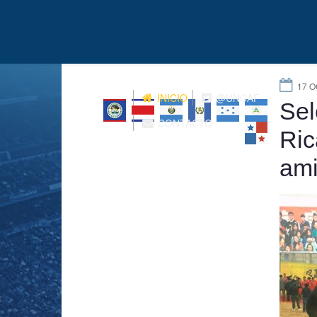
17 
INICIO
@UNCAF
Sel
CONTACTO
Ric
ami