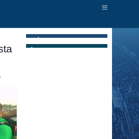
sta
a