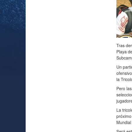
Tras der
Playa de
Subcampe
Un parti
ofensivo
la Trico
Pero la
seleccio
jugador
La trico
próximo
Mundial
Será est