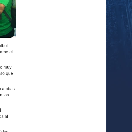
útbol
arse el
go muy
oso que
do ambas
n los
l
s al
á los