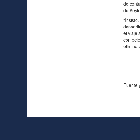
de conta
de Keylo
"Insist
despedir
el viaje
con pele
eliminat
Fuente y