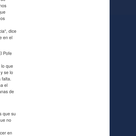
unos
que
dos
ia", dice
e en el
l Pofe
 lo que
y se lo
falta.
a el
ganas de
s que su
que no
ncer en