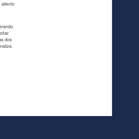
 aliento
perando
soñar
as dos
naliza.