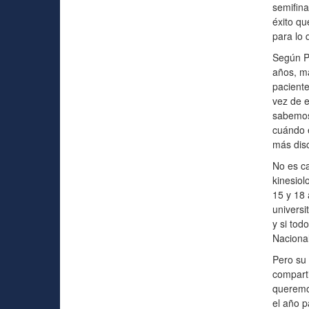
semifina
éxito qu
para lo 
Según Pa
años, má
paciente
vez de e
sabemos 
cuándo e
más disc
No es ca
kinesiol
15 y 18 
universi
y si tod
Nacional
Pero su 
comparti
queremos
el año p