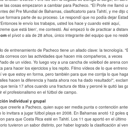
ue las cosas empezaron a cambiar para Pacheco. "El Profe me llamó 
tes del Pre Mundial de Bahamas, clasificatorio para Tahití, y me dijo 
ue formara parte de su proceso. Le respondí que no podía dejar Esta
'Entonces le envío los trabajos, usted los hace y cuando esté aquí,
eme que está bien', me contestó. Así empezó lo de practicar a distanc
com
el pívot o ala de 28 años, único integrante del equipo que no resid
o de entrenamiento de Pacheco tiene un aliado clave: la tecnología. "E
a correos con las actividades que hacen mis compañeros, a veces
ado de un vídeo. Yo luego voy a una cancha de voleibol de arena con
ta para hacer los ejercicios y los repito. Filmo vídeos de lo que entreno 
í ve que estoy en forma, pero también para que me corrija lo que haga 
alles hacen la diferencia y hasta ahora nos ha dado resultado!", exclam
 que tenía 17 años cuando una fractura de tibia y peroné le quitó las 
r el profesionalismo en el fútbol de campo.
ión individual y grupal
que creerle a Pacheco, quien supo ser media punta o contención ante
lo invitara a jugar fútbol playa en 2008. En Bahamas anotó 12 goles 
on para que Costa Rica esté en Tahití. Los 11 que aportó en el último
atorio tuvieron un sabor distinto, por haber logrado la clasificación al ve