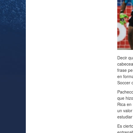
Decir qu
cabecea 
frase pe
en form
Soccer d
Pacheco 
que hizo
Rica en 
un valor
estudiar 
Es ciert
entrenab