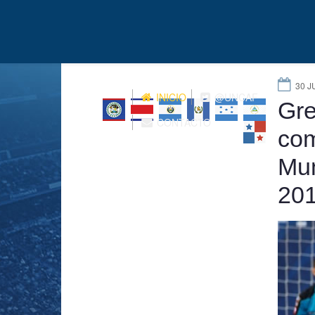
30 J
INICIO
@UNCAF
Gre
CONTACTO
com
Mun
20