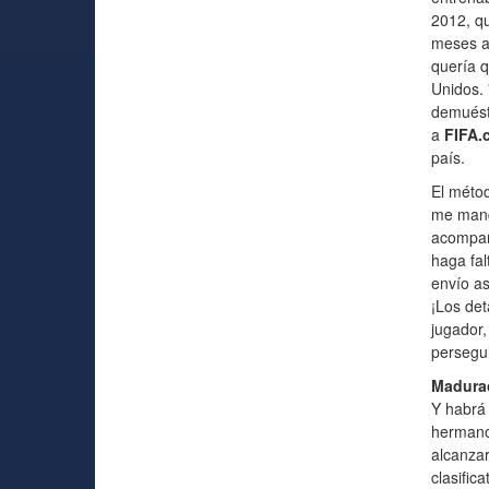
2012, q
meses an
quería q
Unidos. 
demuéstr
a
FIFA.
país.
El métod
me mand
acompañ
haga fal
envío as
¡Los det
jugador,
persegui
Madurac
Y habrá 
hermano 
alcanzar
clasific