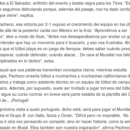
les a El Salvador, anfitrión del evento y
bestia negra
para los
Ticos
. "E
e seguimos disfrutando porque, además del pasaje, nos ha dado confi
que viene", explica.
checo, esa victoria por 2-1 expuso el crecimiento del equipo en los úl
s allá de la posterior caída con México en la final. "Aprendimos a ser
s", dice a modo de título. "Antes nos desesperábamos por anotar un g
ntender que hay un momento para ir buscarlo, y eso nos frustraba. Ah
que el fútbol playa es un juego de tiempos: debes saber cuándo pres
sperar, cuándo defender, cuándo atacar... De cara al Mundial nos falt
iplinados en lo táctico", avisa.
sual que sus palabras transmitan conceptos claros: mientras estudia
ogía, Pacheco enseña fútbol a muchachos y muchachas californianos d
años y trabaja como asistente técnico en un equipo de fútbol de camp
tario. Además, por supuesto, suele ser invitado a jugar torneos del fútbo
o sigue su curso normal, en breve será parte estable de la plantilla del
 de... ¡Portugal!
próxima visita a suelo portugués, dicho está, será para jugar el Mundi
rá el Grupo B con Italia, Suiza y Omán. "Difícil pero no imposible. No
 ir otra vez pensando en competir, sino en hacer historia, como la se
asado en Brasil. Ellos también son nuestra inspiración", afirma Pachec