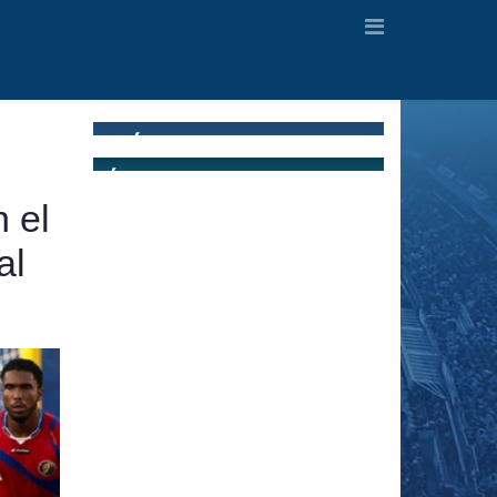
 el
al