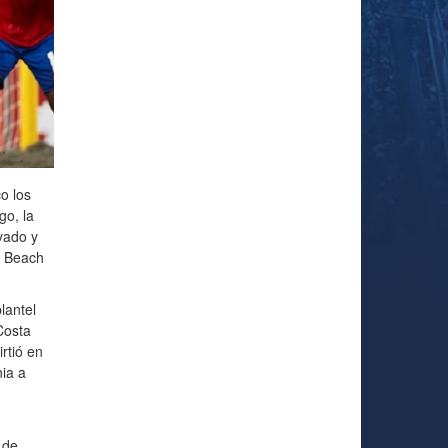
o los
go, la
vado y
e Beach
lantel
Costa
rtió en
ia a
 de