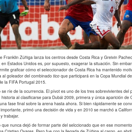
e Franklin Zúñiga lanza los centros desde Costa Rica y Greivin Pachec
en Estados Unidos es, por supuesto, exagerar la situación. Sin embar
rmite graficar cómo el seleccionador de Costa Rica ha mantenido moti
a al goleador del combinado
tico
que participará en la Copa Mundial d
e la FIFA Portugal 2015.
se ríe de la ocurrencia. El pívot es uno de los tres sobrevivientes del p
 historia al clasificarse para Dubái 2009, primera y única aparición de 
una fase final sobre la arena hasta ahora. Si bien rápidamente se convi
 importante, primó una decisión de vida y en 2010 se marchó a Californ
y trabajar.
o que nunca dejó de formar parte del selccionado que en ese momento
a Cristian Ovares. Pero fue con la llegada de Zúñiga al cargo, en abril