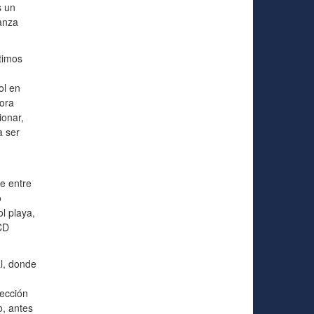
s un
anza
timos
ol en
ora
ionar,
a ser
e entre
o
l playa,
 CD
al, donde
lección
o, antes