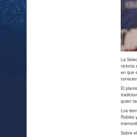
La Sele
victoria
en que e
conscie
El plant
tradicio
quien ta
Los demá
Robles y
inamovib
Sobre el