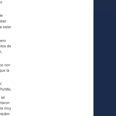
po
de
eber
a estar
pero
ntos de
o,
ipo con
que la
l
ortillo.
 se
rtaron
cia muy
equipo