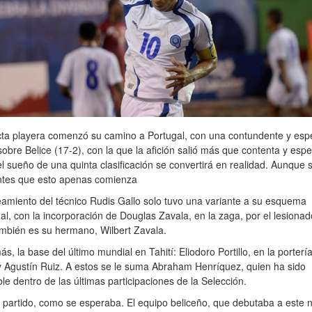
cta playera comenzó su camino a Portugal, con una contundente y esp
 sobre Belice (17-2), con la que la afición salió más que contenta y es
l sueño de una quinta clasificación se convertirá en realidad. Aunque 
ntes que esto apenas comienza
eamiento del técnico Rudis Gallo solo tuvo una variante a su esquema
nal, con la incorporación de Douglas Zavala, en la zaga, por el lesionad
mbién es su hermano, Wilbert Zavala.
s, la base del último mundial en Tahití: Eliodoro Portillo, en la porterí
 Agustín Ruiz. A estos se le suma Abraham Henríquez, quien ha sido
le dentro de las últimas participaciones de la Selección.
 partido, como se esperaba. El equipo beliceño, que debutaba a este n