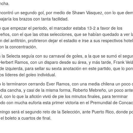
ncha.
encontró un segundo gol, por medio de Shawn Vásquez, con lo que dem
ajaría los brazos con tanta facilidad.
 que empezar el periodo, el marcador estaba 13-2 a favor de los
eños, con el que las otras selecciones, que se habían quedado a ver l
n del anfitrión, profirieron dejar el estadio e irse a sus respectivos hote
on la concentración.
 la Selecta seguía con su carnaval de goles, a la que se sumó el segu
Herbert Ramos, con un disparo desde su área, y más tarde, Frank Vel
 de izquierda, para sellar su sexta anotación en este partido, que lo p
os líderes del goleo individual.
fo lo terminaron cerrando Ever Ramos, con una media chilena un poco 
dia cancha, y casi de la misma forma, Roberto Mebreño, un poco ante
al, con lo que la afición vivió de pie los minutos finales, para terminar
do con mucha euforia esta primer victoria en el Premundial de Concac
ingo será el segundo reto de la Selección, ante Puerto Rico, donde p
el boleto a cuartos de final.