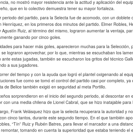
cia, no mostró mayor resistencia ante la actitud y aplicación del equi
eño, que en lo colectivo demuestra tener su mayor fortaleza.
r periodo del partido, para la Selecta fue de acomodo, con un doblete 
Henríquez, en los primeros dos minutos del partido.
Elmer Robles, H
Agustín Ruiz, al término del mismo, lograron aumentar la ventaja, par
amente ganando por cinco goles.
idades para hacer más goles, aparecieron muchas para la Selección, 
 se lograron aprovechar, por lo que, mientras se escuchaban los lame
ón ante estas jugadas, también se escucharon los gritos del técnico Gall
ndo a sus jugadores.
orrer del tiempo y con la ayuda que logró el plantel oxigenando al equ
ituciones fue como se tomó el control del partido casi por completo, ya 
a de Belice también exigió en seguridad al meta Portillo.
ceños sorprendieron en el inicio del segundo periodo, al descontar en e
 con una media chilena de Lionel Cabral, que se hizo inatajable para P
rgo, Frank Velásquez hizo que la selecta recuperara la autoridad y no
 con cinco tantos, durante este segundo tiempo. En el que también apo
bles, “Tín” Ruiz y Rubén Batres, para llevar el marcador a una distan
de remontar, tomando en cuenta la superioridad que estaba teniendo el 