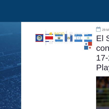
29 M
INICIO
@UNCAF
El 
CONTACTO
con
17-
Pla