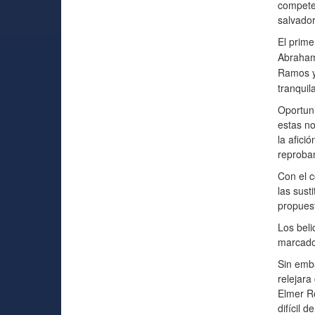
competen
salvador
El prime
Abraham 
Ramos y 
tranquil
Oportun
estas no
la afici
reproba
Con el c
las sust
propuest
Los beli
marcador
Sin emba
relejara
Elmer Ro
difícil 