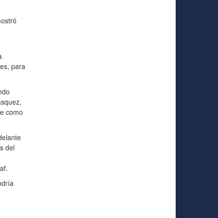
ostró
a
les, para
ndo
ásquez,
one como
delante
s del
af.
odría