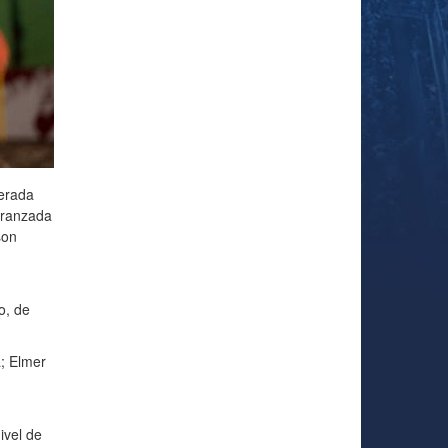
erada
peranzada
son
o, de
a; Elmer
ivel de