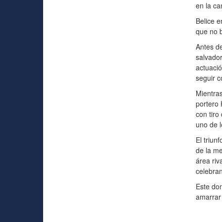
en la ca
Belice 
que no b
Antes de
salvador
actuació
seguir c
Mientras
portero 
con tiro
uno de l
El triun
de la me
área riv
celebran
Este dom
amarrar 