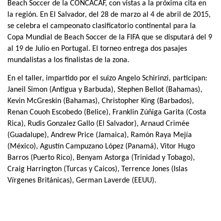
Beach Soccer de la CONCACAF, con vistas a la próxima cita en
la región. En El Salvador, del 28 de marzo al 4 de abril de 2015,
se celebra el campeonato clasificatorio continental para la
Copa Mundial de Beach Soccer de la FIFA que se disputará del 9
al 19 de Julio en Portugal. El torneo entrega dos pasajes
mundalistas a los finalistas de la zona.
En el taller, impartido por el suizo Angelo Schirinzi, participan:
Janeil Simon (Antigua y Barbuda), Stephen Bellot (Bahamas),
Kevin McGreskin (Bahamas), Christopher King (Barbados),
Renan Couoh Escobedo (Belice), Franklin Zúñiga Garita (Costa
Rica), Rudis Gonzalez Gallo (El Salvador), Arnaud Crimée
(Guadalupe), Andrew Price (Jamaica), Ramón Raya Mejía
(México), Agustín Campuzano López (Panamá), Vitor Hugo
Barros (Puerto Rico), Benyam Astorga (Trinidad y Tobago),
Craig Harrington (Turcas y Caicos), Terrence Jones (Islas
Vírgenes Británicas), German Laverde (EEUU).