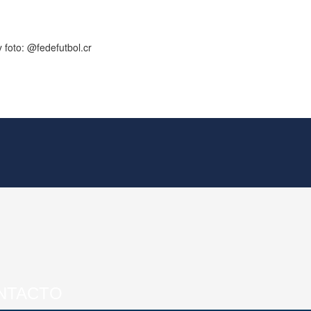
 foto: @fedefutbol.cr
NTACTO