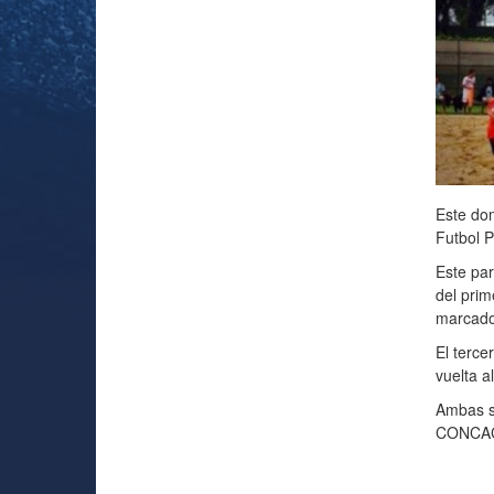
Este dom
Futbol P
Este par
del prim
marcado
El terce
vuelta a
Ambas se
CONCACA