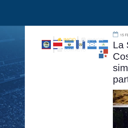
15 F
INICIO
@UNCAF
La 
CONTACTO
Cos
sim
par