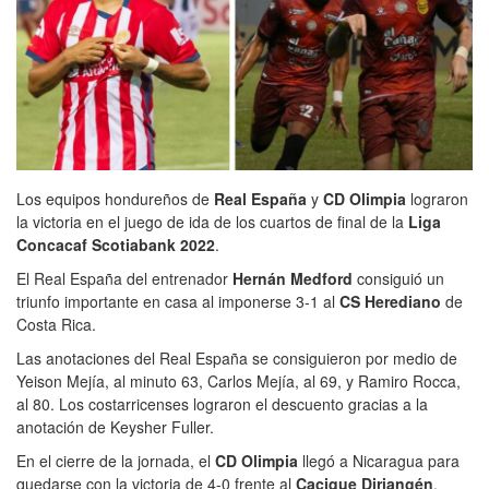
Los equipos hondureños de
Real España
y
CD Olimpia
lograron
la victoria en el juego de ida de los cuartos de final de la
Liga
Concacaf Scotiabank 2022
.
El Real España del entrenador
Hernán Medford
consiguió un
triunfo importante en casa al imponerse 3-1 al
CS Herediano
de
Costa Rica.
Las anotaciones del Real España se consiguieron por medio de
Yeison Mejía, al minuto 63, Carlos Mejía, al 69, y Ramiro Rocca,
al 80. Los costarricenses lograron el descuento gracias a la
anotación de Keysher Fuller.
En el cierre de la jornada, el
CD Olimpia
llegó a Nicaragua para
quedarse con la victoria de 4-0 frente al
Cacique Diriangén
.