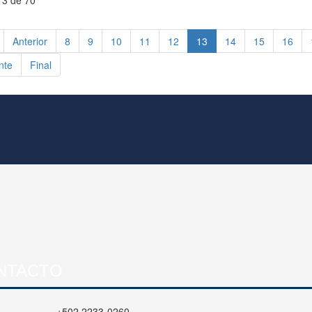
13 de 70
Anterior
8
9
10
11
12
13
14
15
16
nte
Final
NTACTO
+502 2233-0260