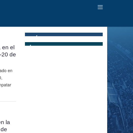
 en el
-20 de
ado en
0,
mpatar
n la
 de