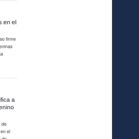
 en el
so firme
meninas
sa
fica a
enino
n de
en el
s de