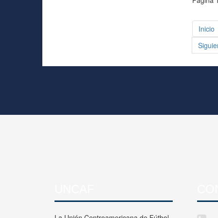
Página 
Inicio
Siguie
UNCAF
CO
La Unión Centroamericana de Fútbol