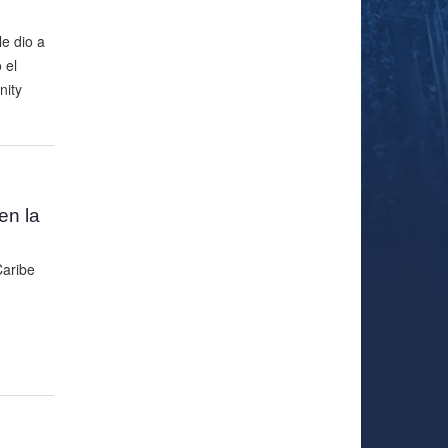
e dio a
 el
nity
en la
Caribe