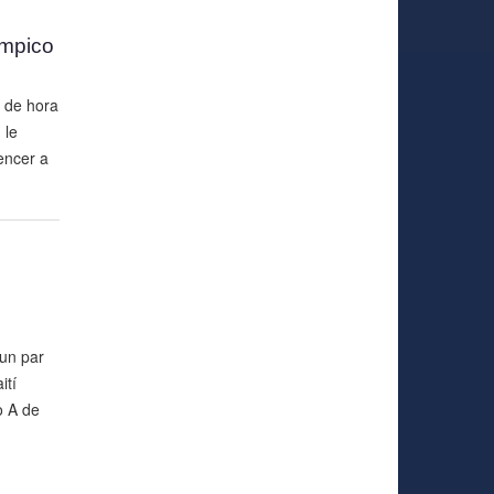
impico
 de hora
 le
encer a
 un par
ití
o A de