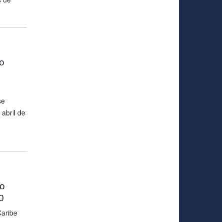
o
se
abril de
to
0
Caribe