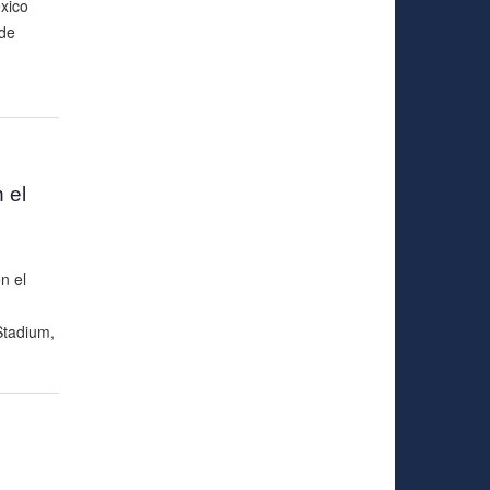
xico
de
 el
n el
tadium,