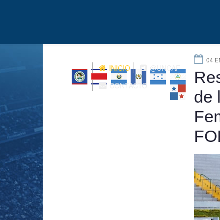
04 E
INICIO
@UNCAF
Res
CONTACTO
de 
Fe
FO