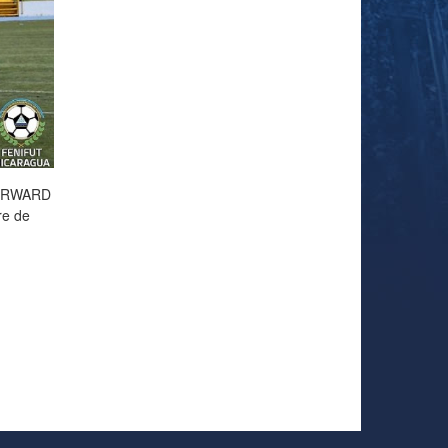
 FORWARD
re de