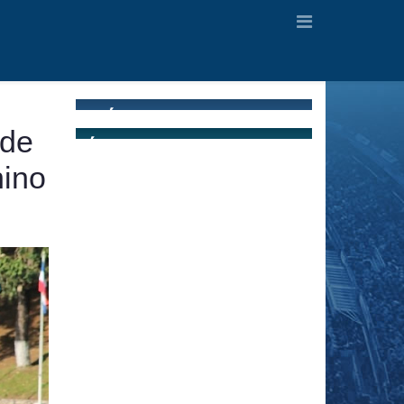
 de
nino