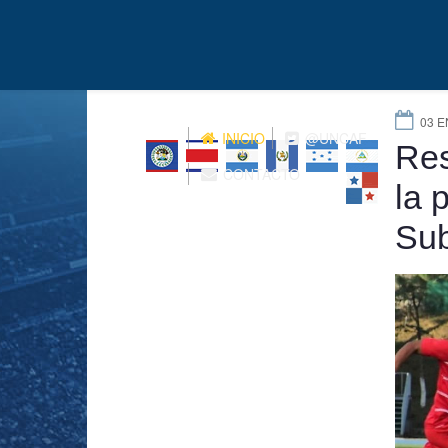
03 E
INICIO
@UNCAF
Res
CONTACTO
la 
Su