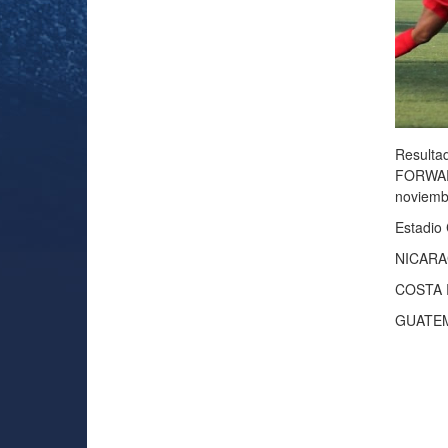
Resulta
FORWARD
noviemb
Estadio
NICARA
COSTA R
GUATEM