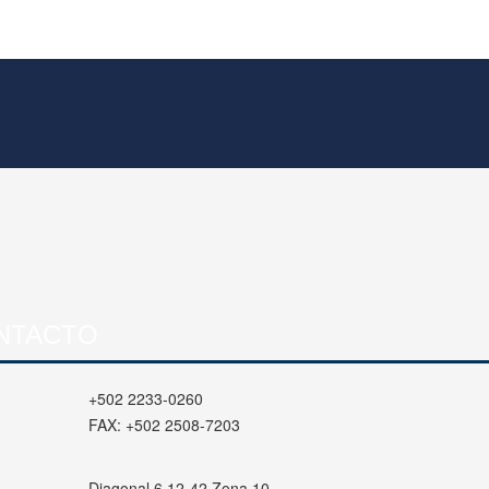
NTACTO
+502 2233-0260
FAX:
+502 2508-7203
Diagonal 6 12-42 Zona 10