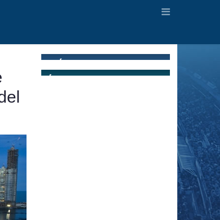
e
del