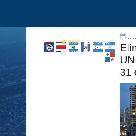
03 J
INICIO
@UNCAF
Eli
CONTACTO
UNC
31 