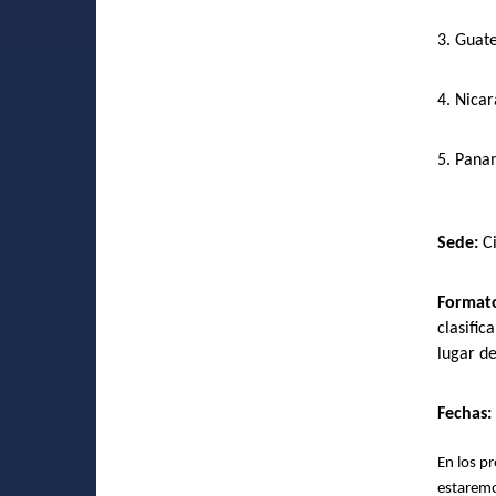
3. Guat
4. Nica
5. Pan
Sede:
C
Format
clasifi
lugar de
Fechas:
En los p
estaremo