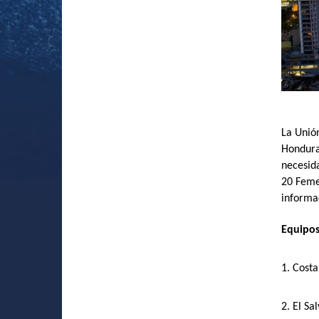
La Unió
Hondura
necesida
20 Feme
informa
Equipos 
1. Costa
2. El Sa