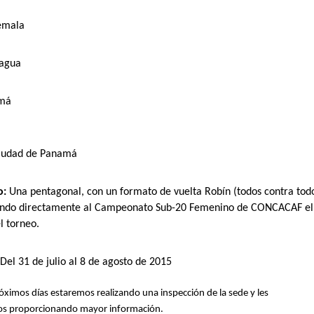
emala
ragua
amá
iudad de Panamá
o:
Una pentagonal, con un formato de vuelta Robín (todos contra todo
cando directamente al Campeonato Sub-20 Femenino de CONCACAF el
l torneo.
Del 31 de julio al 8 de agosto de 2015
róximos días estaremos realizando una inspección de la sede y les
s proporcionando mayor información.