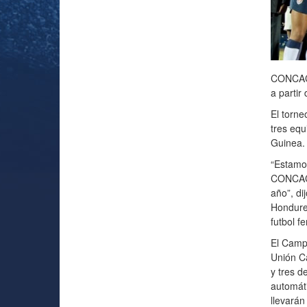
CONCACA
a partir
El torne
tres eq
Guinea.
“Estamo
CONCACA
año”, di
Hondure
futbol 
El Camp
Unión C
y tres d
automát
llevarán