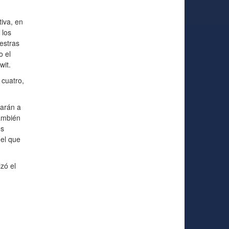
iva, en
 los
estras
o el
wit.
 cuatro,
arán a
también
os
 el que
zó el