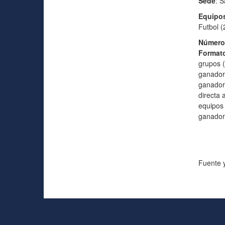
Sede
: 
Equipos
Futbol (
Número 
Format
grupos (
ganador 
ganadore
directa
equipos 
ganador 
Fuente y