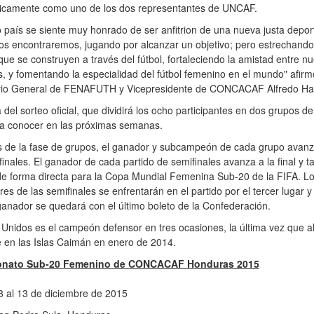
icamente como uno de los dos representantes de UNCAF.
 país se siente muy honrado de ser anfitrion de una nueva justa deport
os encontraremos, jugando por alcanzar un objetivo; pero estrechando
que se construyen a través del fútbol, fortaleciendo la amistad entre nu
, y fomentando la especialidad del fútbol femenino en el mundo" afirm
rio General de FENAFUTH y Vicepresidente de CONCACAF Alfredo Ha
 del sorteo oficial, que dividirá los ocho participantes en dos grupos de
 a conocer en las próximas semanas.
 de la fase de grupos, el ganador y subcampeón de cada grupo avanz
finales. El ganador de cada partido de semifinales avanza a la final y 
 de forma directa para la Copa Mundial Femenina Sub-20 de la FIFA. L
es de las semifinales se enfrentarán en el partido por el tercer lugar y
ganador se quedará con el último boleto de la Confederación.
Unidos es el campeón defensor en tres ocasiones, la última vez que al
ue en las Islas Caimán en enero de 2014.
nato Sub-20 Femenino de CONCACAF Honduras 2015
 3 al 13 de diciembre de 2015