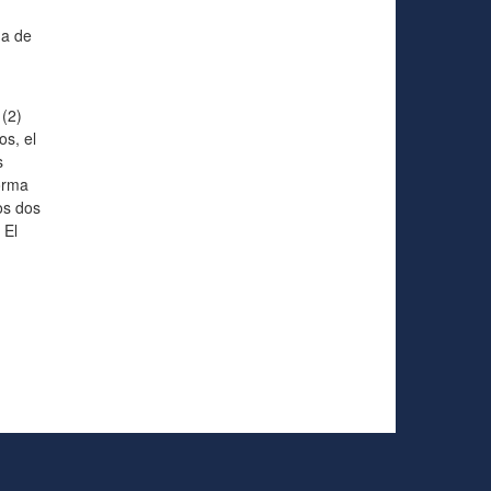
na de
 (2)
os, el
s
forma
os dos
 El