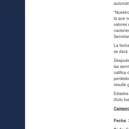
automát
"Nuestro
la que n
valores 
naciones
Secreta
La fecha
se dará
Después
las semi
califica
perdedor
resulte 
Estados 
título f
Campeo
Fecha
: