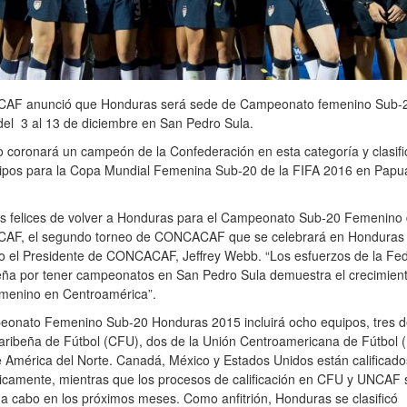
F anunció que Honduras será sede de Campeonato femenino Sub-
 del 3 al 13 de diciembre en San Pedro Sula.
o coronará un campeón de la Confederación en esta categoría y clasifi
uipos para la Copa Mundial Femenina Sub-20 de la FIFA 2016 en Pap
s felices de volver a Honduras para el Campeonato Sub-20 Femenino
F, el segundo torneo de CONCACAF que se celebrará en Honduras 
jo el Presidente de CONCACAF, Jeffrey Webb. “Los esfuerzos de la Fe
ña por tener campeonatos en San Pedro Sula demuestra el crecimient
femenino en Centroamérica”.
eonato Femenino Sub-20 Honduras 2015 incluirá ocho equipos, tres d
aribeña de Fútbol (CFU), dos de la Unión Centroamericana de Fútbol
e América del Norte. Canadá, México y Estados Unidos están calificado
icamente, mientras que los procesos de calificación en CFU y UNCAF 
 a cabo en los próximos meses. Como anfitrión, Honduras se clasificó