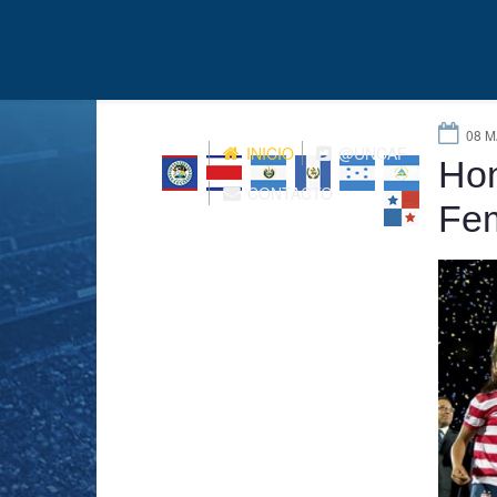
08 M
INICIO
@UNCAF
Hon
CONTACTO
Fe