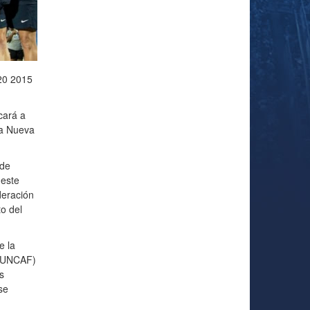
20 2015
cará a
ua Nueva
 de
este
deración
o del
e la
 (UNCAF)
s
se