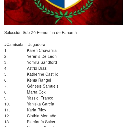
Selección Sub-20 Femenina de Panamá
#Camiseta - Jugadora
1. Karen Chavarría
2. Yerenis De León
3. Yomira Sandford
4. Astrid Díaz
5. Katherine Castillo
6. Kenia Rangel
7. Génesis Samuels
8. Marta Cox
9. Yassiel Franco
10. Yaniska García
11. Karla Riley
12. Cinthia Montaño
13. Estefanía Salas