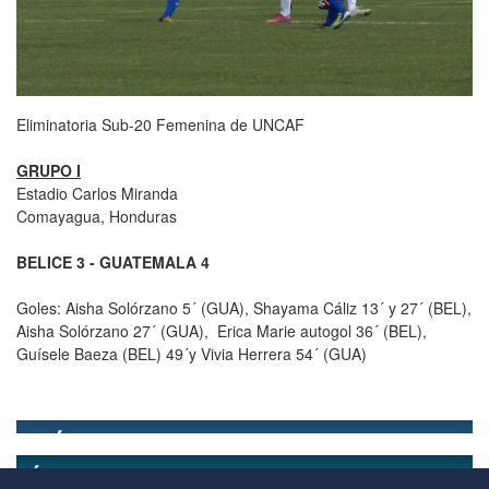
Eliminatoria Sub-20 Femenina de UNCAF
GRUPO I
Estadio Carlos Miranda
Comayagua, Honduras
BELICE 3 - GUATEMALA 4
Goles: Aisha Solórzano 5´ (GUA), Shayama Cáliz 13´ y 27´ (BEL),
Aisha Solórzano 27´ (GUA), Erica Marie autogol 36´ (BEL),
Guísele Baeza (BEL) 49´y Vivia Herrera 54´ (GUA)