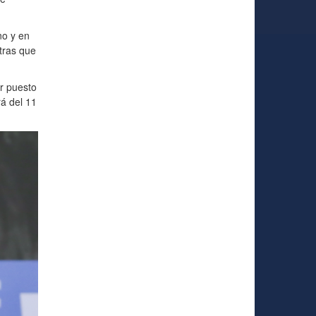
no y en
tras que
er puesto
rá del 11