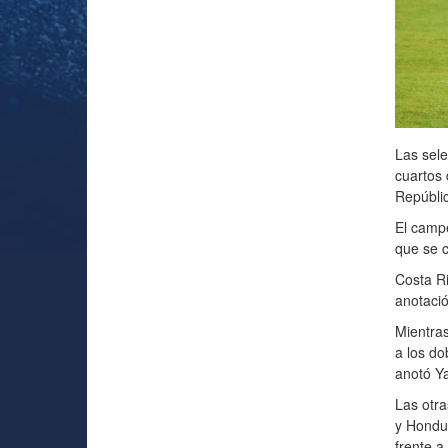
Las sele
cuartos 
Repúbli
El campe
que se c
Costa Ri
anotació
Mientras
a los do
anotó Ya
Las otra
y Hondu
frente a