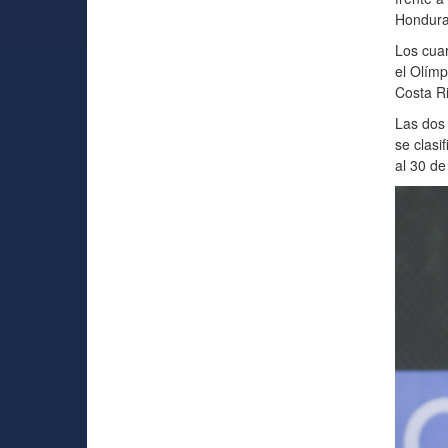
Hondura
Los cuar
el Olímp
Costa R
Las dos 
se clasi
al 30 de