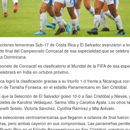
cciones femeninas Sub-17 de Costa Rica y El Salvador avanzaron a lo
de final del Campeonato Concacaf de esa especialidad que se celebra 
ca Dominicana.
onato de Concacaf es clasificatorio al Mundial de la FIFA de esa espe
elebrará en India en octubre próximo.
ca logró la clasificación gracias a su triunfo 1-0 frente a Nicaragua con
n de Tanisha Fonseca, en el estadio Panamericano en San Cristóbal.
 que la Selección de El Salvador goleó 10-0 a San Cristóbal y Nieves, 
bletes de Karoline Velásquez, Sarina Villa y Carolina Ayala. Los otros ta
neth Sotelo, Victoria Sánchez, Cynthia Ramírez y Mia Arévalo.
s selecciones centroamericanas que llegaron a octavos de final fuer
ras, pero ambas cayeron en sus compromisos. Las panameñas perdie
 Puerto Rico en el Estadio Panamericano en San Cristóbal, mientras q