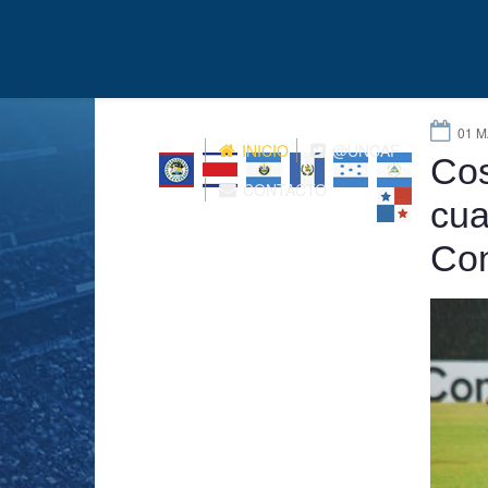
01 M
INICIO
@UNCAF
Cos
CONTACTO
cua
Con