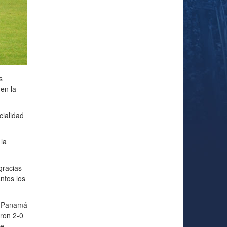
s
en la
cialidad
 la
gracias
ntos los
on Panamá
ron 2-0
ue