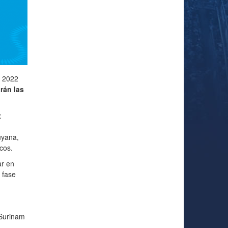
f 2022
rán las
:
uyana,
cos.
ar en
 fase
 Surinam