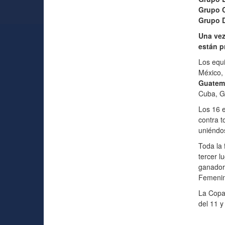
Grupo C
Grupo 
Una vez 
están p
Los equi
México,
Guatem
Cuba, G
Los 16 e
contra t
uniéndos
Toda la 
tercer l
ganadora
Femenin
La Copa
del 11 y