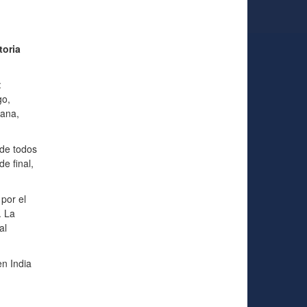
toria
:
go,
ana,
 de todos
e final,
 por el
. La
al
n India