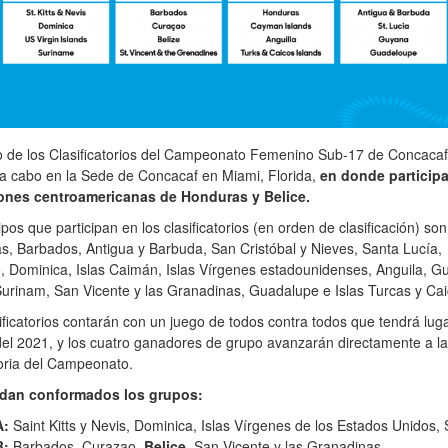
eo de los Clasificatorios del Campeonato Femenino Sub-17 de Concaca
 a cabo en la Sede de Concacaf en Miami, Florida,
en donde participa
ones centroamericanas de Honduras y Belice.
pos que participan en los clasificatorios (en orden de clasificación) son
, Barbados, Antigua y Barbuda, San Cristóbal y Nieves, Santa Lucía,
 Dominica, Islas Caimán, Islas Vírgenes estadounidenses, Anguila, G
Surinam, San Vicente y las Granadinas, Guadalupe e Islas Turcas y Cai
ificatorios contarán con un juego de todos contra todos que tendrá lug
el 2021, y los cuatro ganadores de grupo avanzarán directamente a la
oria del Campeonato.
dan conformados los grupos:
A:
Saint Kitts y Nevis, Dominica, Islas Vírgenes de los Estados Unidos,
B:
Barbados, Curazao,
Belice,
San Vicente y las Granadinas