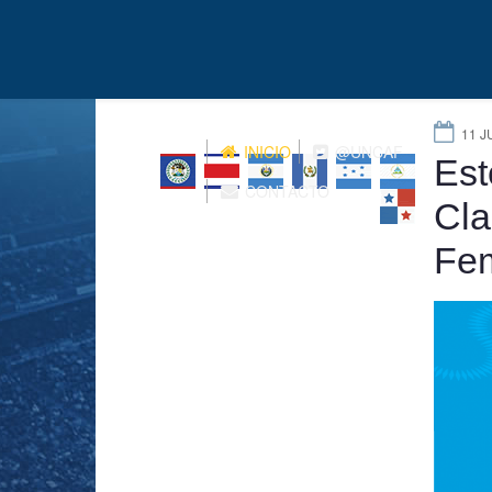
11 J
INICIO
@UNCAF
Est
CONTACTO
Cla
Fem