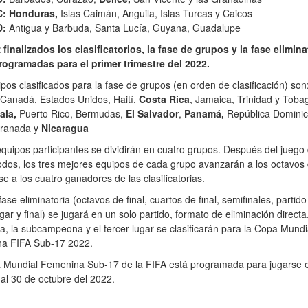
: Honduras,
Islas Caimán, Anguila, Islas Turcas y Caicos
D:
Antigua y Barbuda, Santa Lucía, Guyana, Guadalupe
finalizados los clasificatorios, la fase de grupos y la fase elimina
rogramadas para el primer trimestre del 2022
.
pos clasificados para la fase de grupos (en orden de clasificación) son
 Canadá, Estados Unidos, Haití,
Costa Rica
, Jamaica, Trinidad y Toba
ala,
Puerto Rico, Bermudas,
El Salvador
,
Panamá,
República Dominic
ranada y
Nicaragua
quipos participantes se dividirán en cuatro grupos. Después del juego
odos, los tres mejores equipos de cada grupo avanzarán a los octavos d
e a los cuatro ganadores de las clasificatorias.
fase eliminatoria (octavos de final, cuartos de final, semifinales, partido
ugar y final) se jugará en un solo partido, formato de eliminación directa
, la subcampeona y el tercer lugar se clasificarán para la Copa Mundi
a FIFA Sub-17 2022.
 Mundial Femenina Sub-17 de la FIFA está programada para jugarse e
 al 30 de octubre del 2022.