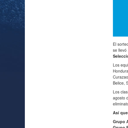
El sort
se llevó
Selecci
Los equi
Honduras
Curazao,
Belice, 
Los clas
agosto d
eliminat
Así que
Grupo 
Grupo 