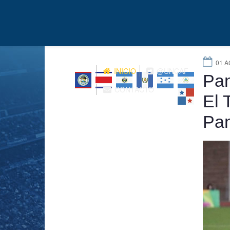
01 A
INICIO
@UNCAF
Pan
CONTACTO
El 
Pan