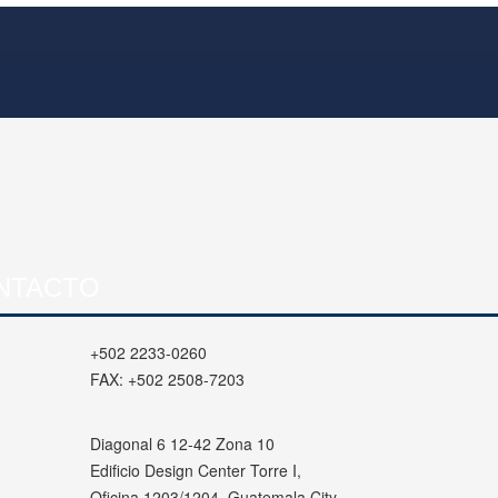
NTACTO
+502 2233-0260
FAX:
+502 2508-7203
Diagonal 6 12-42 Zona 10
Edificio Design Center Torre I,
Oficina 1203/1204, Guatemala City