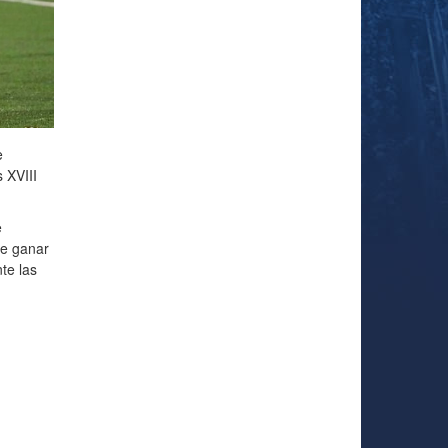
e
 XVIII
e
de ganar
te las