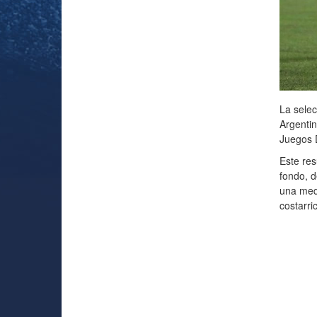
La sele
Argentin
Juegos 
Este res
fondo, d
una meda
costarri