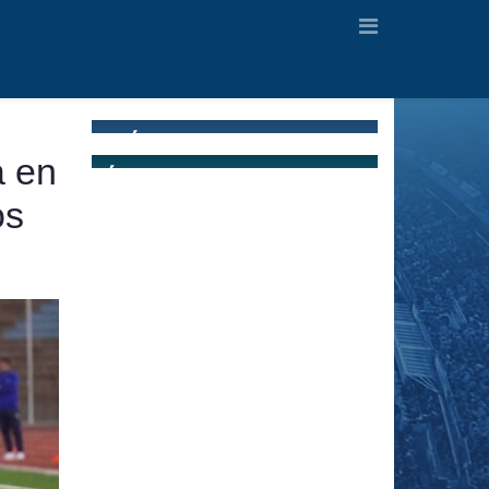
a en
os