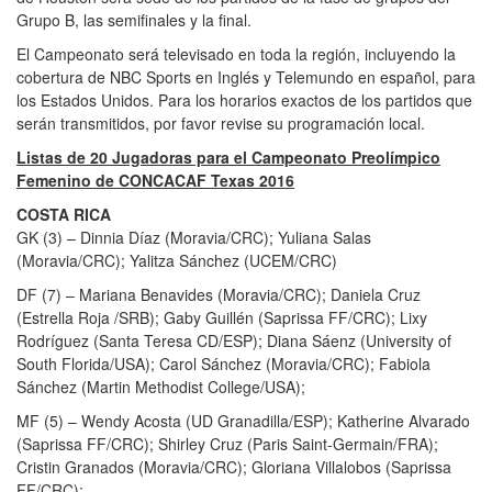
Grupo B, las semifinales y la final.
El Campeonato será televisado en toda la región, incluyendo la
cobertura de NBC Sports en Inglés y Telemundo en español, para
los Estados Unidos. Para los horarios exactos de los partidos que
serán transmitidos, por favor revise su programación local.
Listas de 20 Jugadoras para el Campeonato Preolímpico
Femenino de CONCACAF Texas 2016
COSTA RICA
GK (3) – Dinnia Díaz (Moravia/CRC); Yuliana Salas
(Moravia/CRC); Yalitza Sánchez (UCEM/CRC)
DF (7) – Mariana Benavides (Moravia/CRC); Daniela Cruz
(Estrella Roja /SRB); Gaby Guillén (Saprissa FF/CRC); Lixy
Rodríguez (Santa Teresa CD/ESP); Diana Sáenz (University of
South Florida/USA); Carol Sánchez (Moravia/CRC); Fabiola
Sánchez (Martin Methodist College/USA);
MF (5) – Wendy Acosta (UD Granadilla/ESP); Katherine Alvarado
(Saprissa FF/CRC); Shirley Cruz (Paris Saint-Germain/FRA);
Cristin Granados (Moravia/CRC); Gloriana Villalobos (Saprissa
FF/CRC);