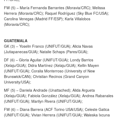
FW (5) – María Fernanda Barrantes (Moravia/CRC); Melissa
Herrera (Moravia/CRC); Raquel Rodríguez (Sky Blue FC/USA);
Carolina Venegas (Madrid FF/ESP); Karla Villalobos
(Moravia/CRC);
GUATEMALA
GK (3) – Yoselin Franco (UNIFUT/GUA); Alicia Navas
(Jutiapanecas/GUA); Natalie Schaps (Pares/GUA);
DF (6) – Gloria Aguilar (UNIFUT/GUA); Londy Barrios
(Xelaju/GUA); Didra Martínez (Xelaju/GUA); Kellin Mayen
(UNIFUT/GUA); Coralia Monterroso (University of New
Brunswick/CAN); Christian Recinos (Grand Canyon
University/USA);
MF (5) – Daniela Andrade (Unattached); Alida Argueta
(Xelaju/GUA); Fabiola González (Xelaju/GUA); Andrea Rabanales
(UNIFUT/GUA); Marilyn Rivera (UNIFUT/GUA);
FW (6) – Diana Barrera (ACF Torino USA/USA); Celeste Gatica
(UNIFUT/GUA); Vivian Herrera (UNIFUT/GUA); Waleska Ixcuna