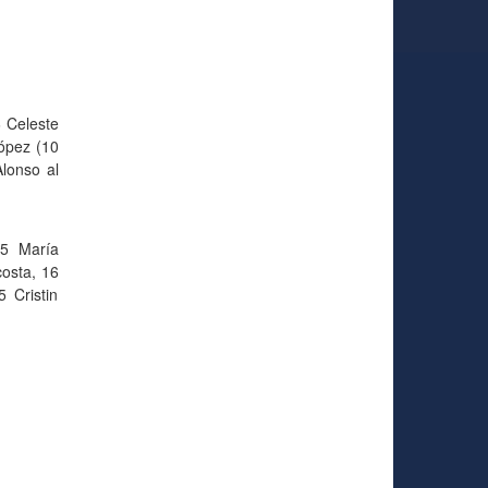
6 Celeste
López (10
Alonso al
(5 María
costa, 16
 Cristin