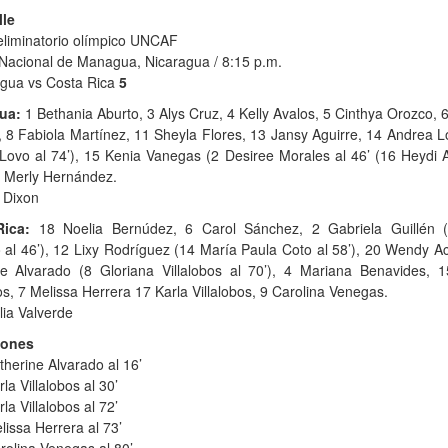
lle
eliminatorio olímpico UNCAF
 Nacional de Managua, Nicaragua / 8:15 p.m.
gua vs Costa Rica
5
ua:
1 Bethania Aburto, 3 Alys Cruz, 4 Kelly Avalos, 5 Cinthya Orozco, 
 8 Fabiola Martínez, 11 Sheyla Flores, 13 Jansy Aguirre, 14 Andrea 
 Lovo al 74’), 15 Kenia Vanegas (2 Desiree Morales al 46’ (16 Heydi 
8 Merly Hernández.
 Dixon
ica:
18 Noelia Bernúdez, 6 Carol Sánchez, 2 Gabriela Guillén 
 al 46’), 12 Lixy Rodríguez (14 María Paula Coto al 58’), 20 Wendy A
ne Alvarado (8 Gloriana Villalobos al 70’), 4 Mariana Benavides, 15
, 7 Melissa Herrera 17 Karla Villalobos, 9 Carolina Venegas.
ia Valverde
iones
therine Alvarado al 16’
la Villalobos al 30’
la Villalobos al 72’
lissa Herrera al 73’