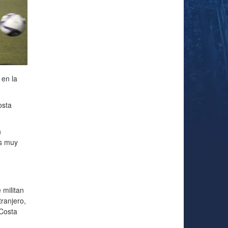
 en la
osta

n
os muy
 militan
ranjero,
 Costa