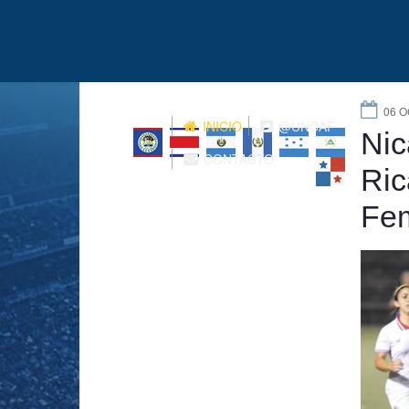
06 
INICIO
@UNCAF
Nic
CONTACTO
Ric
Fe