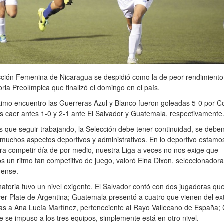
ción Femenina de Nicaragua se despidió como la de peor rendimiento
oria Preolímpica que finalizó el domingo en el país.
timo encuentro las Guerreras Azul y Blanco fueron goleadas 5-0 por C
as caer antes 1-0 y 2-1 ante El Salvador y Guatemala, respectivamente.
que seguir trabajando, la Selección debe tener continuidad, se debe
muchos aspectos deportivos y administrativos. En lo deportivo estam
ara competir día de por medio, nuestra Liga a veces no nos exige que
 un ritmo tan competitivo de juego, valoró Elna Dixon, seleccionadora
üense.
natoria tuvo un nivel exigente. El Salvador contó con dos jugadoras que
ver Plate de Argentina; Guatemala presentó a cuatro que vienen del ext
las a Ana Lucía Martínez, perteneciente al Rayo Vallecano de España;
e se impuso a los tres equipos, simplemente está en otro nivel.