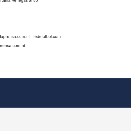
rolina Venegas al 80’
laprensa.com.ni - fedefutbol.com
prensa.com.ni