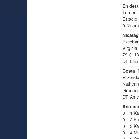
En deta
Torneo 
Estadio
0
Nicara
Nicarag
Escobar,
Virginia
79’)), 1
DT: Elna
Costa R
Elizondo
Katheri
Granados
DT: Amel
Anotac
0 – 1 Ka
0 – 2 Kar
0 – 3 Kar
0 – 4 Me