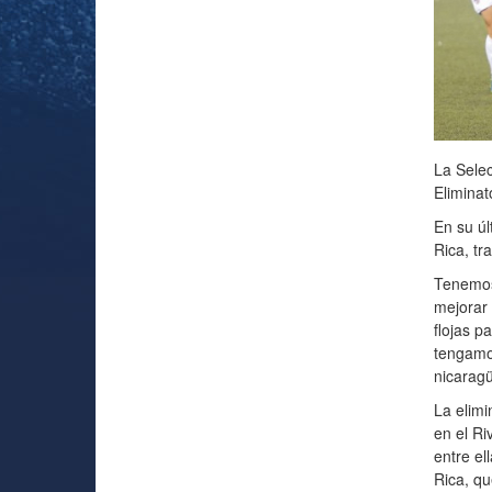
La Selec
Eliminat
En su úl
Rica, tr
Tenemos 
mejorar 
flojas p
tengamos
nicarag
La elimi
en el Ri
entre el
Rica, qu