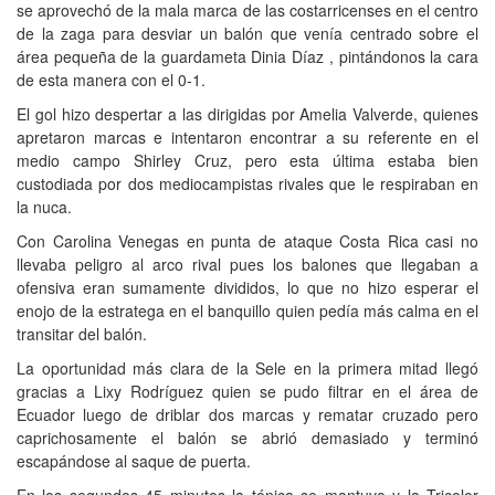
se aprovechó de la mala marca de las costarricenses en el centro
de la zaga para desviar un balón que venía centrado sobre el
área pequeña de la guardameta Dinia Díaz , pintándonos la cara
de esta manera con el 0-1.
El gol hizo despertar a las dirigidas por Amelia Valverde, quienes
apretaron marcas e intentaron encontrar a su referente en el
medio campo Shirley Cruz, pero esta última estaba bien
custodiada por dos mediocampistas rivales que le respiraban en
la nuca.
Con Carolina Venegas en punta de ataque Costa Rica casi no
llevaba peligro al arco rival pues los balones que llegaban a
ofensiva eran sumamente divididos, lo que no hizo esperar el
enojo de la estratega en el banquillo quien pedía más calma en el
transitar del balón.
La oportunidad más clara de la Sele en la primera mitad llegó
gracias a Lixy Rodríguez quien se pudo filtrar en el área de
Ecuador luego de driblar dos marcas y rematar cruzado pero
caprichosamente el balón se abrió demasiado y terminó
escapándose al saque de puerta.
En los segundos 45 minutos la tónica se mantuvo y la Tricolor