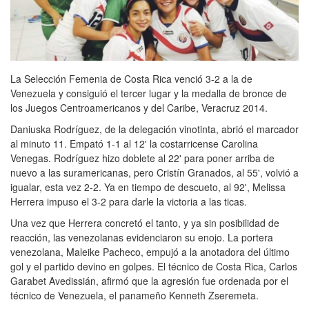
La Selección Femenia de Costa Rica venció 3-2 a la de
Venezuela y consiguió el tercer lugar y la medalla de bronce de
los Juegos Centroamericanos y del Caribe, Veracruz 2014.
Daniuska Rodríguez, de la delegación vinotinta, abrió el marcador
al minuto 11. Empató 1-1 al 12' la costarricense Carolina
Venegas. Rodríguez hizo doblete al 22' para poner arriba de
nuevo a las suramericanas, pero Cristín Granados, al 55', volvió a
igualar, esta vez 2-2. Ya en tiempo de descueto, al 92', Melissa
Herrera impuso el 3-2 para darle la victoria a las ticas.
Una vez que Herrera concretó el tanto, y ya sin posibilidad de
reacción, las venezolanas evidenciaron su enojo. La portera
venezolana, Maleike Pacheco, empujó a la anotadora del último
gol y el partido devino en golpes. El técnico de Costa Rica, Carlos
Garabet Avedissián, afirmó que la agresión fue ordenada por el
técnico de Venezuela, el panameño Kenneth Zseremeta.