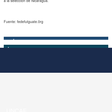
a la selección de Nicaragua.
Fuente: fedefutguate.0rg
UNCAF