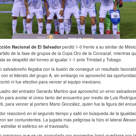
cción Nacional de El Salvador
perdió 1-0 frente a su similar de Méxic
artido de la fase de grupos de la Copa Oro de la Concacaf, mientras q
a se despidió del torneo al igualar 1-1 ante Trinidad y Tobago.
o salvadoreño llegaba con la ilusión de conseguir un resultado favorab
 con el liderato del grupo A, sin embargo no aprovechó las oportunida
contó ni fue efectivo para vencer al equipo mexicano.
uadro del entrador Gerardo Martino que aprovechó un error salvadore
n para anotar el único tanto del encuentro por medio de Luis Rodrígue
6, para vencer al portero Mario González, quien fue la figura del encue
dor reaccionó en el segundo tiempo y salió en búsqueda de la igualda
ron ser contundentes. La jugada más peligrosa la hizo el lateral Alexa
 estrellar el esférico en el travesaño.
o mexicano que se vio acorralado por momentos logró quedarse con la 