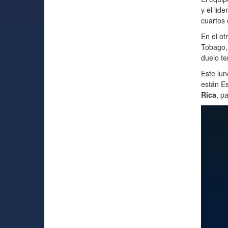
y el lid
cuartos 
En el ot
Tobago, 
duelo te
Este lun
están E
Rica
, p