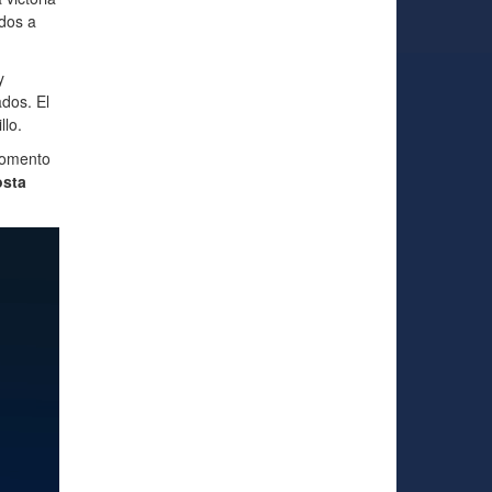
ados a
y
dos. El
llo.
 momento
osta