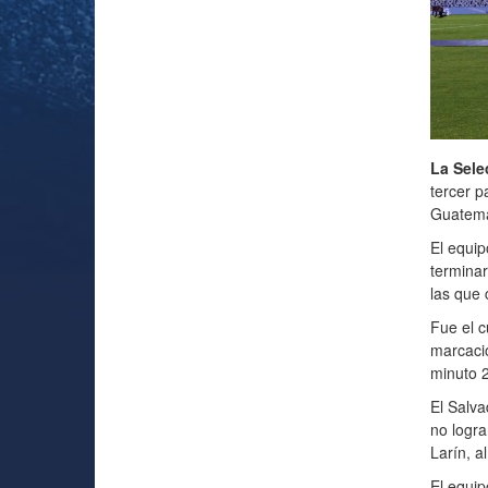
La Sele
tercer p
Guatemal
El equip
terminar
las que 
Fue el c
marcació
minuto 2
El Salva
no logra
Larín, al
El equip