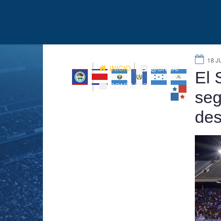
18 J
INICIO
@UNCAF
El 
CONTACTO
seg
des