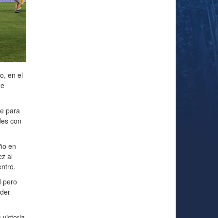
o, en el
ue
le para
des con
ño en
z al
ntro.
d pero
nder
victoria