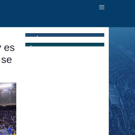
y es
 se